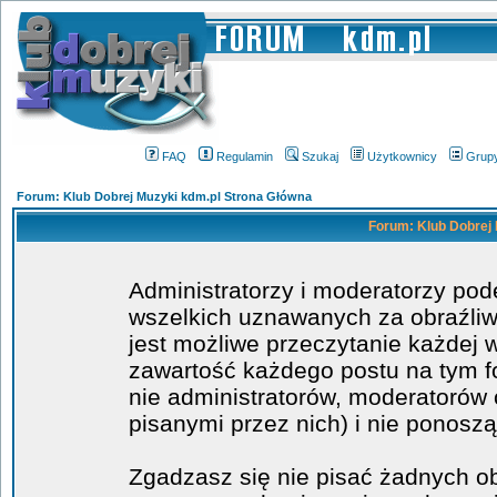
FAQ
Regulamin
Szukaj
Użytkownicy
Grup
Forum: Klub Dobrej Muzyki kdm.pl Strona Główna
Forum: Klub Dobrej 
Administratorzy i moderatorzy po
wszelkich uznawanych za obraźliwe
jest możliwe przeczytanie każdej 
zawartość każdego postu na tym fo
nie administratorów, moderatoró
pisanymi przez nich) i nie ponoszą
Zgadzasz się nie pisać żadnych o