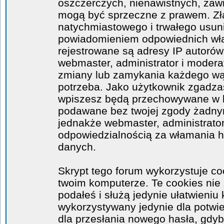
oszczerczych, nienawistnych, zawi
mogą być sprzeczne z prawem. Zł
natychmiastowego i trwałego usuni
powiadomieniem odpowiednich wła
rejestrowane są adresy IP autorów
webmaster, administrator i moder
zmiany lub zamykania każdego wątk
potrzeba. Jako użytkownik zgadzas
wpiszesz będą przechowywane w ba
podawane bez twojej zgody żadny
jednakże webmaster, administrator
odpowiedzialnością za włamania 
danych.
Skrypt tego forum wykorzystuje co
twoim komputerze. Te cookies nie 
podałeś i służą jedynie ułatwieniu 
wykorzystywany jedynie dla potwie
dla przesłania nowego hasła, gdyb