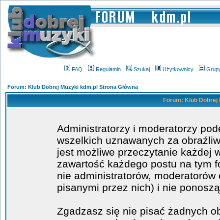
FAQ
Regulamin
Szukaj
Użytkownicy
Grup
Forum: Klub Dobrej Muzyki kdm.pl Strona Główna
Forum: Klub Dobrej 
Administratorzy i moderatorzy po
wszelkich uznawanych za obraźliwe
jest możliwe przeczytanie każdej 
zawartość każdego postu na tym fo
nie administratorów, moderatoró
pisanymi przez nich) i nie ponoszą
Zgadzasz się nie pisać żadnych o