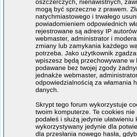
oszczerczych, nienawistnych, zawi
mogą być sprzeczne z prawem. Zł
natychmiastowego i trwałego usuni
powiadomieniem odpowiednich wła
rejestrowane są adresy IP autorów
webmaster, administrator i moder
zmiany lub zamykania każdego wątk
potrzeba. Jako użytkownik zgadzas
wpiszesz będą przechowywane w ba
podawane bez twojej zgody żadny
jednakże webmaster, administrator
odpowiedzialnością za włamania 
danych.
Skrypt tego forum wykorzystuje co
twoim komputerze. Te cookies nie 
podałeś i służą jedynie ułatwieniu 
wykorzystywany jedynie dla potwie
dla przesłania nowego hasła, gdyb