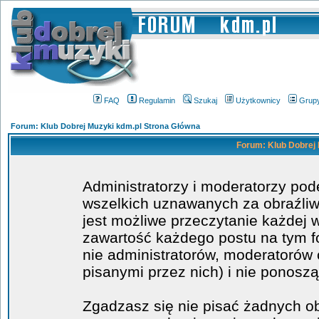
FAQ
Regulamin
Szukaj
Użytkownicy
Grup
Forum: Klub Dobrej Muzyki kdm.pl Strona Główna
Forum: Klub Dobrej 
Administratorzy i moderatorzy po
wszelkich uznawanych za obraźliwe
jest możliwe przeczytanie każdej 
zawartość każdego postu na tym fo
nie administratorów, moderatoró
pisanymi przez nich) i nie ponoszą
Zgadzasz się nie pisać żadnych o