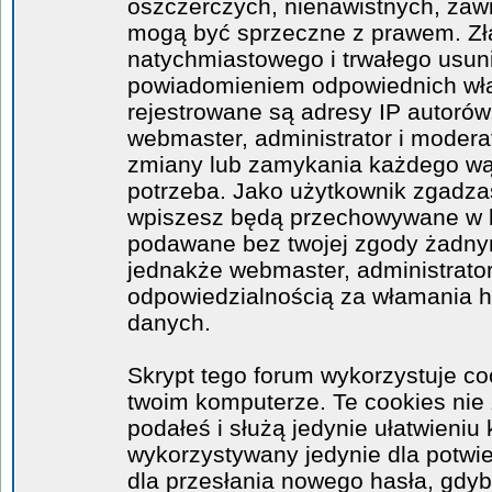
oszczerczych, nienawistnych, zawi
mogą być sprzeczne z prawem. Zł
natychmiastowego i trwałego usuni
powiadomieniem odpowiednich wła
rejestrowane są adresy IP autorów
webmaster, administrator i moder
zmiany lub zamykania każdego wątk
potrzeba. Jako użytkownik zgadzas
wpiszesz będą przechowywane w ba
podawane bez twojej zgody żadny
jednakże webmaster, administrator
odpowiedzialnością za włamania 
danych.
Skrypt tego forum wykorzystuje co
twoim komputerze. Te cookies nie 
podałeś i służą jedynie ułatwieniu 
wykorzystywany jedynie dla potwie
dla przesłania nowego hasła, gdyb