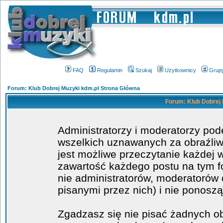
FAQ
Regulamin
Szukaj
Użytkownicy
Grup
Forum: Klub Dobrej Muzyki kdm.pl Strona Główna
Forum: Klub Dobrej 
Administratorzy i moderatorzy po
wszelkich uznawanych za obraźliwe
jest możliwe przeczytanie każdej 
zawartość każdego postu na tym fo
nie administratorów, moderatoró
pisanymi przez nich) i nie ponoszą
Zgadzasz się nie pisać żadnych o