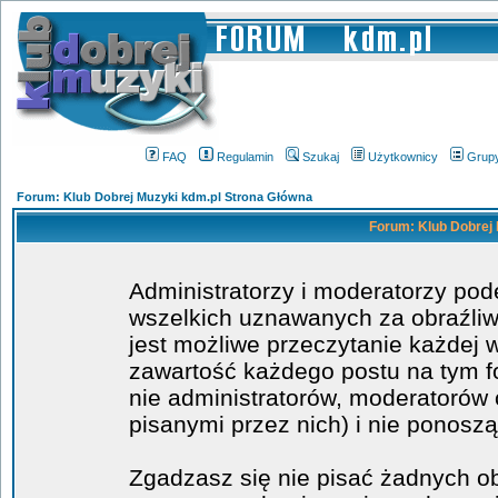
FAQ
Regulamin
Szukaj
Użytkownicy
Grup
Forum: Klub Dobrej Muzyki kdm.pl Strona Główna
Forum: Klub Dobrej 
Administratorzy i moderatorzy po
wszelkich uznawanych za obraźliwe
jest możliwe przeczytanie każdej 
zawartość każdego postu na tym fo
nie administratorów, moderatoró
pisanymi przez nich) i nie ponoszą
Zgadzasz się nie pisać żadnych o