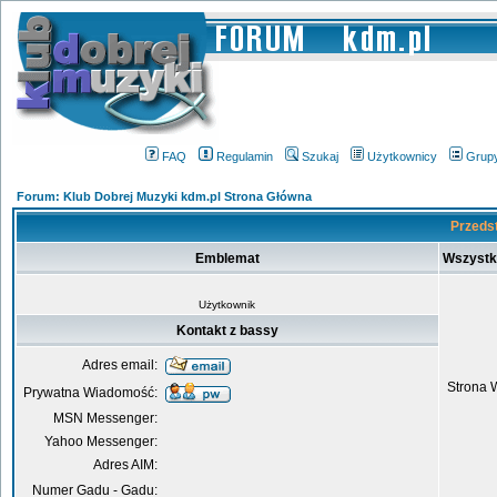
FAQ
Regulamin
Szukaj
Użytkownicy
Grup
Forum: Klub Dobrej Muzyki kdm.pl Strona Główna
Przedst
Emblemat
Wszystk
Użytkownik
Kontakt z bassy
Adres email:
Strona 
Prywatna Wiadomość:
MSN Messenger:
Yahoo Messenger:
Adres AIM:
Numer Gadu - Gadu: