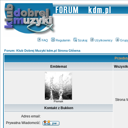
FAQ
Regulamin
Szukaj
Użytkownicy
Grup
Forum: Klub Dobrej Muzyki kdm.pl Strona Główna
Przedst
Emblemat
Wszystk
Strona 
Pismak
Kontakt z Bukken
Adres email:
Prywatna Wiadomość: