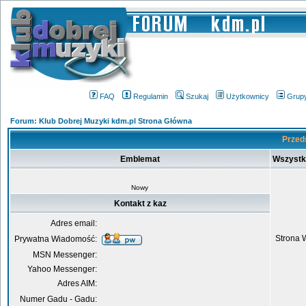
FAQ
Regulamin
Szukaj
Użytkownicy
Grup
Forum: Klub Dobrej Muzyki kdm.pl Strona Główna
Przeds
Emblemat
Wszystk
Nowy
Kontakt z kaz
Adres email:
Strona 
Prywatna Wiadomość:
MSN Messenger:
Yahoo Messenger:
Adres AIM:
Numer Gadu - Gadu: