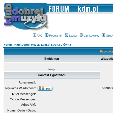
FAQ
Regulamin
Szukaj
Użytkownicy
Grup
Forum: Klub Dobrej Muzyki kdm.pl Strona Główna
Przedsta
Emblemat
Wszystk
Nowy
Kontakt z gostek26
Adres email:
Strona 
Prywatna Wiadomość:
MSN Messenger:
Yahoo Messenger:
Adres AIM:
Numer Gadu - Gadu: