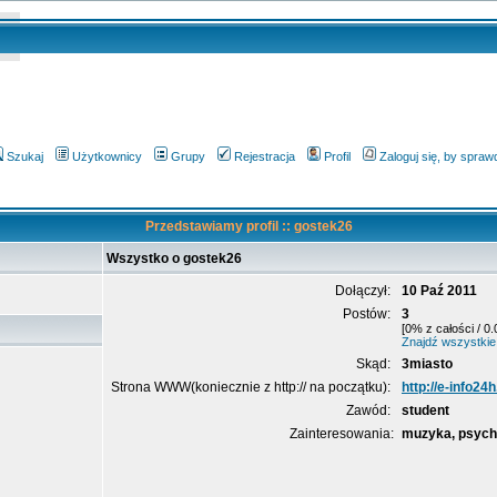
Szukaj
Użytkownicy
Grupy
Rejestracja
Profil
Zaloguj się, by spra
Przedstawiamy profil :: gostek26
Wszystko o gostek26
Dołączył:
10 Paź 2011
Postów:
3
[0% z całości / 0
Znajdź wszystkie
Skąd:
3miasto
Strona WWW(koniecznie z http:// na początku):
http://e-info24h
Zawód:
student
Zainteresowania:
muzyka, psycho