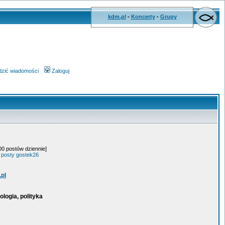
kdm.pl
-
Koncerty
-
Grupy
wdzić wiadomości
Zaloguj
.00 postów dziennie]
 posty gostek26
.pl
logia, polityka