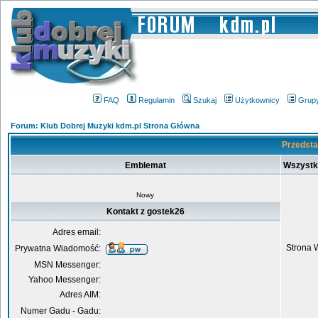
FAQ
Regulamin
Szukaj
Użytkownicy
Grup
Forum: Klub Dobrej Muzyki kdm.pl Strona Główna
Przedsta
Emblemat
Wszystk
Nowy
Kontakt z gostek26
Adres email:
Strona 
Prywatna Wiadomość:
MSN Messenger:
Yahoo Messenger:
Adres AIM:
Numer Gadu - Gadu: