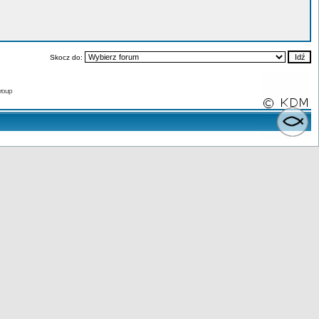
Skocz do:
roup