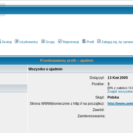
Szukaj
Użytkownicy
Grupy
Rejestracja
Profil
Zaloguj się, by spra
Przedstawiamy profil :: ujadmin
Wszystko o ujadmin
Dołączył:
13 Kwi 2005
Postów:
3
[0% z całości / 0
Znajdź wszystkie
Skąd:
Polska
Strona WWW(koniecznie z http:// na początku):
http://www.uwi
Zawód:
Zainteresowania: