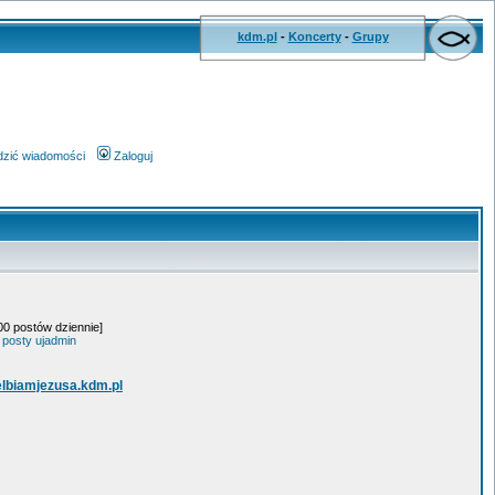
kdm.pl
-
Koncerty
-
Grupy
wdzić wiadomości
Zaloguj
.00 postów dziennie]
 posty ujadmin
elbiamjezusa.kdm.pl