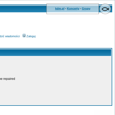
kdm.pl
-
Koncerty
-
Grupy
wdzić wiadomości
Zaloguj
be repaired