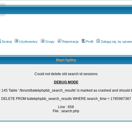
Szukaj
Użytkownicy
Grupy
Rejestracja
Profil
Zaloguj się, by spra
Błąd Ogólny
Could not delete old search id sessions
DEBUG MODE
: 145 Table './forum/batekphpbb_search_results' is marked as crashed and should 
DELETE FROM batekphpbb_search_results WHERE search_time < 1785987387
Line : 658
File : search.php