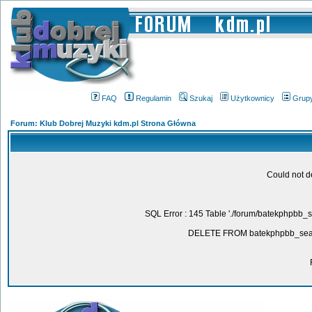
FAQ
Regulamin
Szukaj
Użytkownicy
Grup
Forum: Klub Dobrej Muzyki kdm.pl Strona Główna
Could not d
SQL Error : 145 Table './forum/batekphpbb_
DELETE FROM batekphpbb_sear