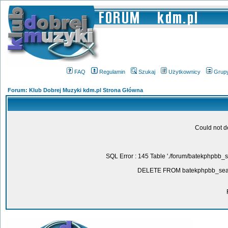
FAQ
Regulamin
Szukaj
Użytkownicy
Grup
Forum: Klub Dobrej Muzyki kdm.pl Strona Główna
Could not d
SQL Error : 145 Table './forum/batekphpbb_
DELETE FROM batekphpbb_sear