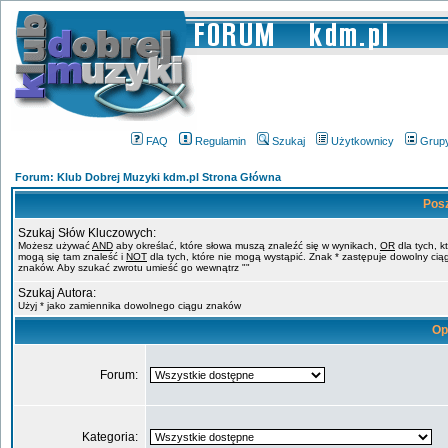
FAQ
Regulamin
Szukaj
Użytkownicy
Grup
Forum: Klub Dobrej Muzyki kdm.pl Strona Główna
Pos
Szukaj Słów Kluczowych:
Możesz używać
AND
aby określać, które słowa muszą znaleźć się w wynikach,
OR
dla tych, k
mogą się tam znaleść i
NOT
dla tych, które nie mogą wystąpić. Znak * zastępuje dowolny cią
znaków. Aby szukać zwrotu umieść go wewnątrz ""
Szukaj Autora:
Użyj * jako zamiennika dowolnego ciągu znaków
Op
Forum:
Kategoria: