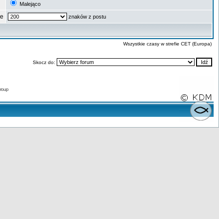
Malejąco
ze
znaków z postu
Wszystkie czasy w strefie CET (Europa)
Skocz do:
roup