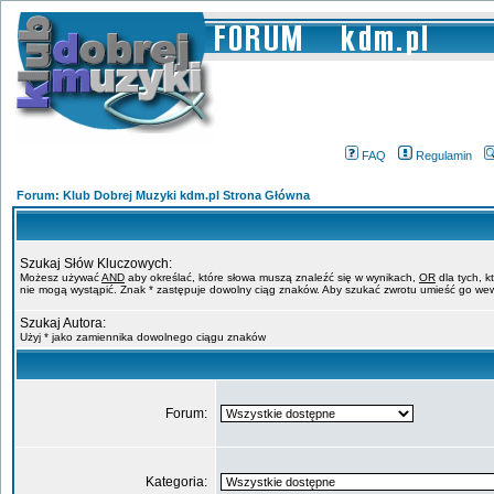
FAQ
Regulamin
Forum: Klub Dobrej Muzyki kdm.pl Strona Główna
Szukaj Słów Kluczowych:
Możesz używać
AND
aby określać, które słowa muszą znaleźć się w wynikach,
OR
dla tych, k
nie mogą wystąpić. Znak * zastępuje dowolny ciąg znaków. Aby szukać zwrotu umieść go wew
Szukaj Autora:
Użyj * jako zamiennika dowolnego ciągu znaków
Forum:
Kategoria: