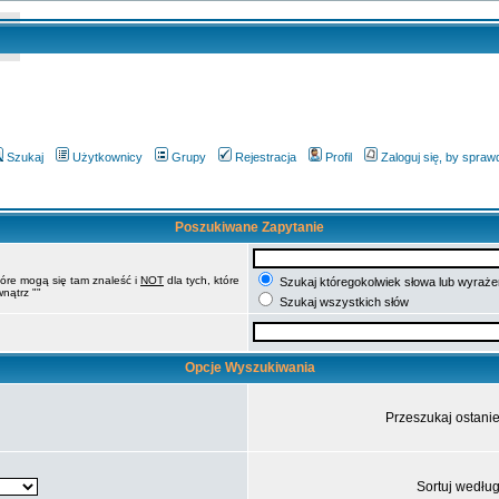
Szukaj
Użytkownicy
Grupy
Rejestracja
Profil
Zaloguj się, by spra
Poszukiwane Zapytanie
tóre mogą się tam znaleść i
NOT
dla tych, które
Szukaj któregokolwiek słowa lub wyrażen
nątrz ""
Szukaj wszystkich słów
Opcje Wyszukiwania
Przeszukaj ostani
Sortuj wedłu