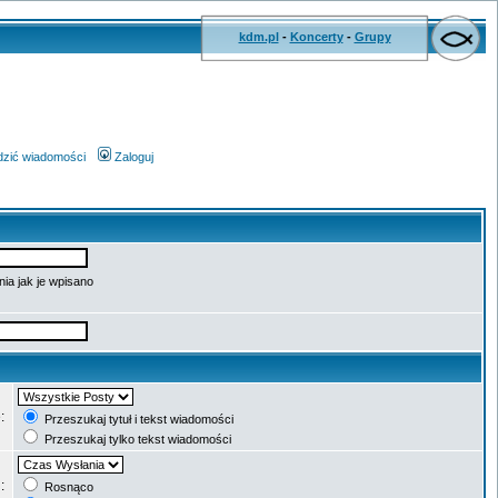
kdm.pl
-
Koncerty
-
Grupy
wdzić wiadomości
Zaloguj
ia jak je wpisano
e:
Przeszukaj tytuł i tekst wiadomości
Przeszukaj tylko tekst wiadomości
g:
Rosnąco