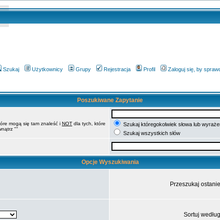
Szukaj
Użytkownicy
Grupy
Rejestracja
Profil
Zaloguj się, by spra
Poszukiwane Zapytanie
tóre mogą się tam znaleść i
NOT
dla tych, które
Szukaj któregokolwiek słowa lub wyrażen
nątrz ""
Szukaj wszystkich słów
Opcje Wyszukiwania
Przeszukaj ostani
Sortuj wedłu