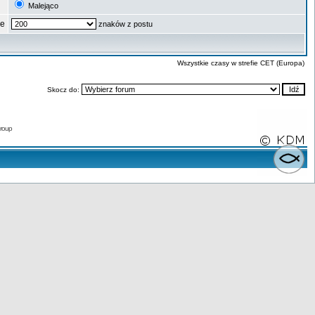
Malejąco
ze
znaków z postu
Wszystkie czasy w strefie CET (Europa)
Skocz do:
roup