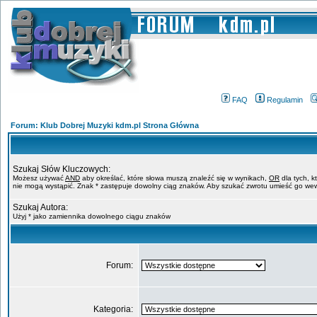
FAQ
Regulamin
Forum: Klub Dobrej Muzyki kdm.pl Strona Główna
Szukaj Słów Kluczowych:
Możesz używać
AND
aby określać, które słowa muszą znaleźć się w wynikach,
OR
dla tych, k
nie mogą wystąpić. Znak * zastępuje dowolny ciąg znaków. Aby szukać zwrotu umieść go wew
Szukaj Autora:
Użyj * jako zamiennika dowolnego ciągu znaków
Forum:
Kategoria: