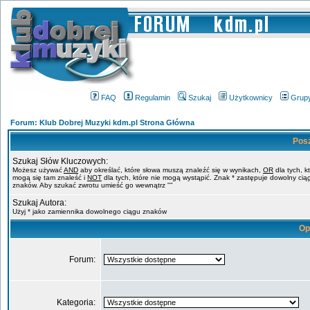
FAQ
Regulamin
Szukaj
Użytkownicy
Grup
Forum: Klub Dobrej Muzyki kdm.pl Strona Główna
Pos
Szukaj Słów Kluczowych:
Możesz używać
AND
aby określać, które słowa muszą znaleźć się w wynikach,
OR
dla tych, k
mogą się tam znaleść i
NOT
dla tych, które nie mogą wystąpić. Znak * zastępuje dowolny cią
znaków. Aby szukać zwrotu umieść go wewnątrz ""
Szukaj Autora:
Użyj * jako zamiennika dowolnego ciągu znaków
Op
Forum:
Kategoria: