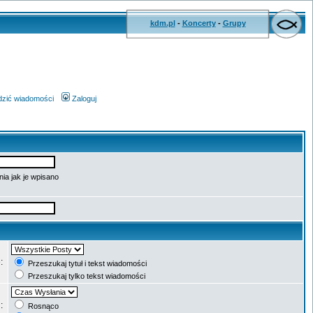
kdm.pl
-
Koncerty
-
Grupy
wdzić wiadomości
Zaloguj
ia jak je wpisano
e:
Przeszukaj tytuł i tekst wiadomości
Przeszukaj tylko tekst wiadomości
g:
Rosnąco