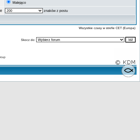
Malejąco
ze
znaków z postu
Wszystkie czasy w strefie CET (Europa)
Skocz do:
roup