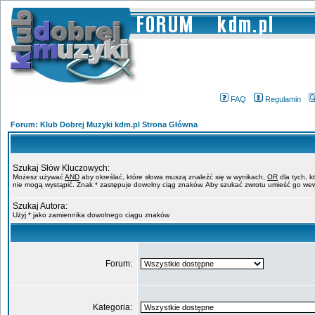
FAQ
Regulamin
Forum: Klub Dobrej Muzyki kdm.pl Strona Główna
Szukaj Słów Kluczowych:
Możesz używać
AND
aby określać, które słowa muszą znaleźć się w wynikach,
OR
dla tych, k
nie mogą wystąpić. Znak * zastępuje dowolny ciąg znaków. Aby szukać zwrotu umieść go wew
Szukaj Autora:
Użyj * jako zamiennika dowolnego ciągu znaków
Forum:
Kategoria: