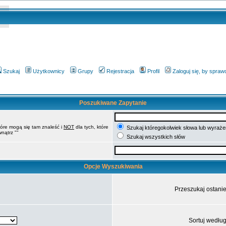
Szukaj
Użytkownicy
Grupy
Rejestracja
Profil
Zaloguj się, by spra
Poszukiwane Zapytanie
tóre mogą się tam znaleść i
NOT
dla tych, które
Szukaj któregokolwiek słowa lub wyrażen
nątrz ""
Szukaj wszystkich słów
Opcje Wyszukiwania
Przeszukaj ostani
Sortuj wedłu