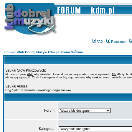
FAQ
Regulamin
Forum: Klub Dobrej Muzyki kdm.pl Strona Główna
Szukaj Słów Kluczowych:
Możesz używać
AND
aby określać, które słowa muszą znaleźć się w wynikach,
OR
dla tych, k
nie mogą wystąpić. Znak * zastępuje dowolny ciąg znaków. Aby szukać zwrotu umieść go wew
Szukaj Autora:
Użyj * jako zamiennika dowolnego ciągu znaków
Forum:
Kategoria: