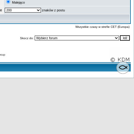
Malejąco
ze
znaków z postu
Wszystkie czasy w strefie CET (Europa)
Skocz do:
roup