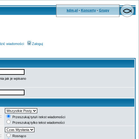
kdm.pl
-
Koncerty
-
Grupy
wdzić wiadomości
Zaloguj
ia jak je wpisano
e:
Przeszukaj tytuł i tekst wiadomości
Przeszukaj tylko tekst wiadomości
g:
Rosnąco