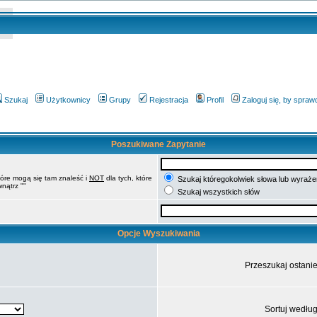
Szukaj
Użytkownicy
Grupy
Rejestracja
Profil
Zaloguj się, by spra
Poszukiwane Zapytanie
tóre mogą się tam znaleść i
NOT
dla tych, które
Szukaj któregokolwiek słowa lub wyrażen
nątrz ""
Szukaj wszystkich słów
Opcje Wyszukiwania
Przeszukaj ostani
Sortuj wedłu