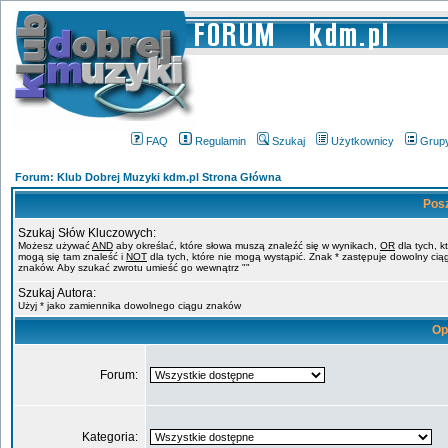
FAQ
Regulamin
Szukaj
Użytkownicy
Grup
Forum: Klub Dobrej Muzyki kdm.pl Strona Główna
Pos
Szukaj Słów Kluczowych:
Możesz używać
AND
aby określać, które słowa muszą znaleźć się w wynikach,
OR
dla tych, k
mogą się tam znaleść i
NOT
dla tych, które nie mogą wystąpić. Znak * zastępuje dowolny cią
znaków. Aby szukać zwrotu umieść go wewnątrz ""
Szukaj Autora:
Użyj * jako zamiennika dowolnego ciągu znaków
Op
Forum:
Kategoria: