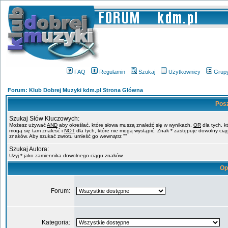
FAQ
Regulamin
Szukaj
Użytkownicy
Grup
Forum: Klub Dobrej Muzyki kdm.pl Strona Główna
Pos
Szukaj Słów Kluczowych:
Możesz używać
AND
aby określać, które słowa muszą znaleźć się w wynikach,
OR
dla tych, k
mogą się tam znaleść i
NOT
dla tych, które nie mogą wystąpić. Znak * zastępuje dowolny cią
znaków. Aby szukać zwrotu umieść go wewnątrz ""
Szukaj Autora:
Użyj * jako zamiennika dowolnego ciągu znaków
Op
Forum:
Kategoria: