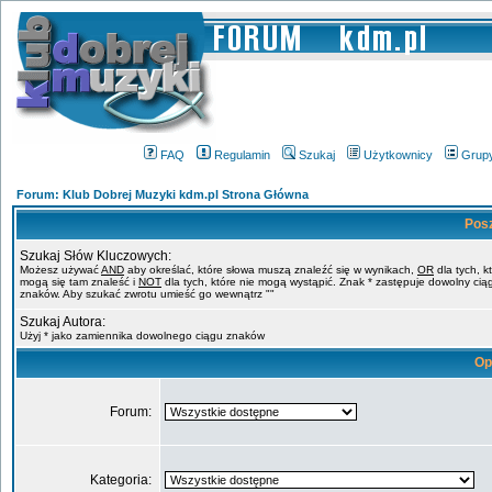
FAQ
Regulamin
Szukaj
Użytkownicy
Grup
Forum: Klub Dobrej Muzyki kdm.pl Strona Główna
Pos
Szukaj Słów Kluczowych:
Możesz używać
AND
aby określać, które słowa muszą znaleźć się w wynikach,
OR
dla tych, k
mogą się tam znaleść i
NOT
dla tych, które nie mogą wystąpić. Znak * zastępuje dowolny cią
znaków. Aby szukać zwrotu umieść go wewnątrz ""
Szukaj Autora:
Użyj * jako zamiennika dowolnego ciągu znaków
Op
Forum:
Kategoria: