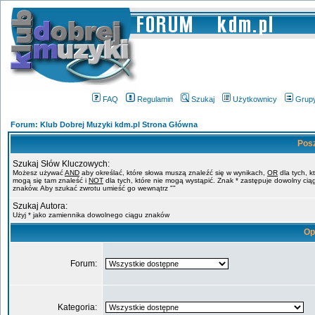
FAQ
Regulamin
Szukaj
Użytkownicy
Grup
Forum: Klub Dobrej Muzyki kdm.pl Strona Główna
Pos
Szukaj Słów Kluczowych:
Możesz używać
AND
aby określać, które słowa muszą znaleźć się w wynikach,
OR
dla tych, k
mogą się tam znaleść i
NOT
dla tych, które nie mogą wystąpić. Znak * zastępuje dowolny cią
znaków. Aby szukać zwrotu umieść go wewnątrz ""
Szukaj Autora:
Użyj * jako zamiennika dowolnego ciągu znaków
Op
Forum:
Kategoria: