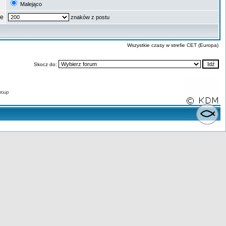
Malejąco
ze
znaków z postu
Wszystkie czasy w strefie CET (Europa)
Skocz do:
roup