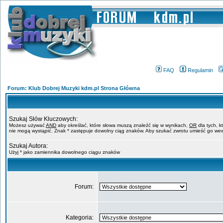
FAQ
Regulamin
Forum: Klub Dobrej Muzyki kdm.pl Strona Główna
Szukaj Słów Kluczowych:
Możesz używać
AND
aby określać, które słowa muszą znaleźć się w wynikach,
OR
dla tych, k
nie mogą wystąpić. Znak * zastępuje dowolny ciąg znaków. Aby szukać zwrotu umieść go wew
Szukaj Autora:
Użyj * jako zamiennika dowolnego ciągu znaków
Forum:
Kategoria: