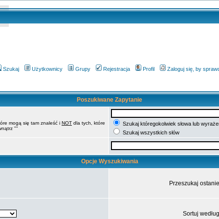
Szukaj
Użytkownicy
Grupy
Rejestracja
Profil
Zaloguj się, by spra
Poszukiwane Zapytanie
tóre mogą się tam znaleść i
NOT
dla tych, które
Szukaj któregokolwiek słowa lub wyrażen
nątrz ""
Szukaj wszystkich słów
Opcje Wyszukiwania
Przeszukaj ostani
Sortuj wedłu