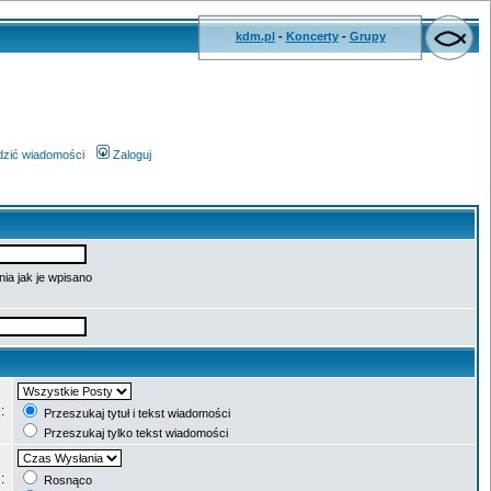
kdm.pl
-
Koncerty
-
Grupy
wdzić wiadomości
Zaloguj
ia jak je wpisano
e:
Przeszukaj tytuł i tekst wiadomości
Przeszukaj tylko tekst wiadomości
g:
Rosnąco