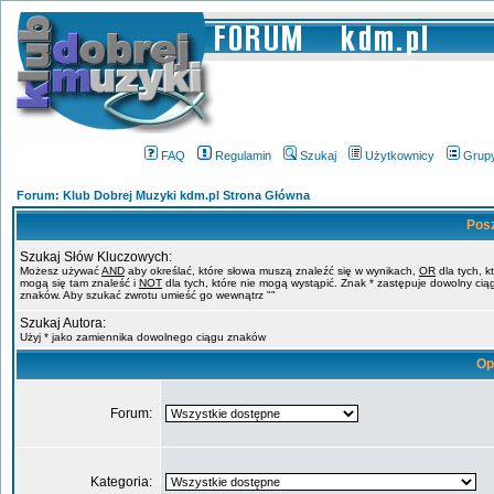
FAQ
Regulamin
Szukaj
Użytkownicy
Grup
Forum: Klub Dobrej Muzyki kdm.pl Strona Główna
Pos
Szukaj Słów Kluczowych:
Możesz używać
AND
aby określać, które słowa muszą znaleźć się w wynikach,
OR
dla tych, k
mogą się tam znaleść i
NOT
dla tych, które nie mogą wystąpić. Znak * zastępuje dowolny cią
znaków. Aby szukać zwrotu umieść go wewnątrz ""
Szukaj Autora:
Użyj * jako zamiennika dowolnego ciągu znaków
Op
Forum:
Kategoria: