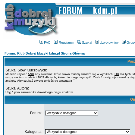
FAQ
Regulamin
Szukaj
Użytkownicy
Grup
Forum: Klub Dobrej Muzyki kdm.pl Strona Główna
Pos
Szukaj Słów Kluczowych:
Możesz używać
AND
aby określać, które słowa muszą znaleźć się w wynikach,
OR
dla tych, k
mogą się tam znaleść i
NOT
dla tych, które nie mogą wystąpić. Znak * zastępuje dowolny cią
znaków. Aby szukać zwrotu umieść go wewnątrz ""
Szukaj Autora:
Użyj * jako zamiennika dowolnego ciągu znaków
Op
Forum:
Kategoria: