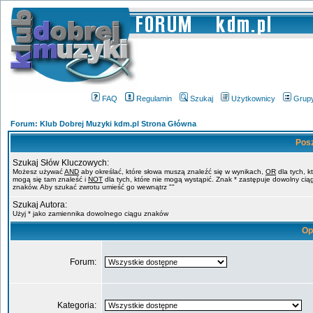
FAQ
Regulamin
Szukaj
Użytkownicy
Grup
Forum: Klub Dobrej Muzyki kdm.pl Strona Główna
Pos
Szukaj Słów Kluczowych:
Możesz używać
AND
aby określać, które słowa muszą znaleźć się w wynikach,
OR
dla tych, k
mogą się tam znaleść i
NOT
dla tych, które nie mogą wystąpić. Znak * zastępuje dowolny cią
znaków. Aby szukać zwrotu umieść go wewnątrz ""
Szukaj Autora:
Użyj * jako zamiennika dowolnego ciągu znaków
Op
Forum:
Kategoria: