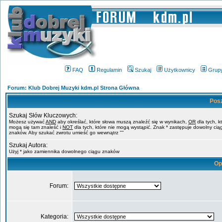
FAQ
Regulamin
Szukaj
Użytkownicy
Grup
Forum: Klub Dobrej Muzyki kdm.pl Strona Główna
Pos
Szukaj Słów Kluczowych:
Możesz używać
AND
aby określać, które słowa muszą znaleźć się w wynikach,
OR
dla tych, k
mogą się tam znaleść i
NOT
dla tych, które nie mogą wystąpić. Znak * zastępuje dowolny cią
znaków. Aby szukać zwrotu umieść go wewnątrz ""
Szukaj Autora:
Użyj * jako zamiennika dowolnego ciągu znaków
Op
Forum:
Kategoria: