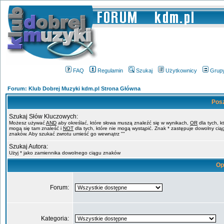
FAQ
Regulamin
Szukaj
Użytkownicy
Grup
Forum: Klub Dobrej Muzyki kdm.pl Strona Główna
Pos
Szukaj Słów Kluczowych:
Możesz używać
AND
aby określać, które słowa muszą znaleźć się w wynikach,
OR
dla tych, k
mogą się tam znaleść i
NOT
dla tych, które nie mogą wystąpić. Znak * zastępuje dowolny cią
znaków. Aby szukać zwrotu umieść go wewnątrz ""
Szukaj Autora:
Użyj * jako zamiennika dowolnego ciągu znaków
Op
Forum:
Kategoria: