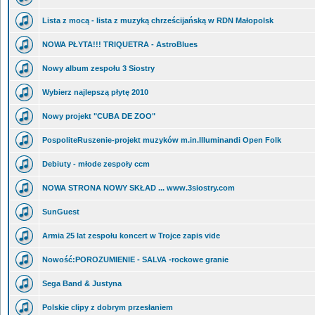
Lista z mocą - lista z muzyką chrześcijańską w RDN Małopolsk
NOWA PŁYTA!!! TRIQUETRA - AstroBlues
Nowy album zespołu 3 Siostry
Wybierz najlepszą płytę 2010
Nowy projekt "CUBA DE ZOO"
PospoliteRuszenie-projekt muzyków m.in.Illuminandi Open Folk
Debiuty - młode zespoły ccm
NOWA STRONA NOWY SKŁAD ... www.3siostry.com
SunGuest
Armia 25 lat zespołu koncert w Trojce zapis vide
Nowość:POROZUMIENIE - SALVA -rockowe granie
Sega Band & Justyna
Polskie clipy z dobrym przesłaniem