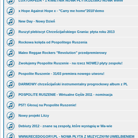
LUXTORPEDA - 1 KWIETNIA NOWA PŁYTA.DZISIAJ NOWA WWW
x Hope Against Hope x - "Carry me home"2010'demo
New Day - Nowy Dzień
Ruszył plebiscyt Chrześcijańskiego Grania: płyta roku 2013
Rockowa kolęda od Pospolitego Ruszenia
Maleo Reggae Rockers "Revolution" przedpremierowy
Zwołujemy Pospolite Ruszenie - na rzecz NOWEJ płyty zespołu!
Pospolite Ruszenie - 31/03 premiera nowego utworu!
DARMOWY chrześcijański instrumentalny progrockowy album z PL
POSPOLITE RUSZENIE - Wirtualne Gęśle 2011 - nominacja
PST! Głosuj na Pospolite Ruszenie!
Nowy projekt Litzy
Debiuty 2012 - znane są zespoły, które wystąpią w Wa-wie
WWW.RECEDOGORY.PL - NOWA PŁYTA Z MUZYCZNYM UWIELBIENIEM