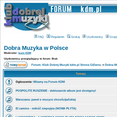
FAQ
Regulamin
Szukaj
Użytkownicy
Grup
Dobra Muzyka w Polsce
Moderator:
team KDM
Użytkownicy przeglądający to forum: Brak
Forum: Klub Dobrej Muzyki kdm.pl Strona Główna
->
Dobra M
Tematy
Ogłoszenie:
Witamy na Forum KDM
POSPOLITE RUSZENIE - debiutancki album jest dostępny!
Warszawa: panel o muzyce chrześcijańskiej
El camino - miłość niepojęta (NOWA PŁYTA)