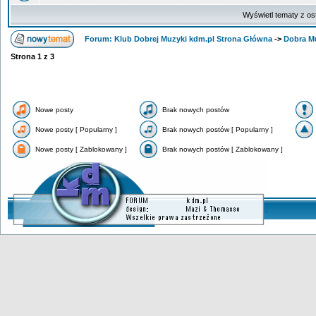
Wyświetl tematy z os
Forum: Klub Dobrej Muzyki kdm.pl Strona Główna
->
Dobra M
Strona
1
z
3
Nowe posty
Brak nowych postów
Nowe posty [ Popularny ]
Brak nowych postów [ Popularny ]
Nowe posty [ Zablokowany ]
Brak nowych postów [ Zablokowany ]