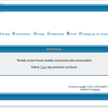
Szukaj
Użytkownicy
Grupy
Rejestracja
Profil
Zaloguj się, by spra
Informacja
Tematy na tym forum zostały oznaczone jako przeczytane
Kliknij
Tutaj
aby powrócić na forum
Powered by
phpBB
© 2001, 2005 phpBB G
Upgraded by
Grzecho