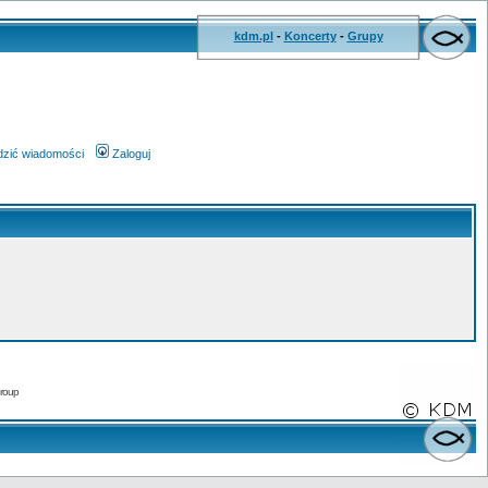
kdm.pl
-
Koncerty
-
Grupy
wdzić wiadomości
Zaloguj
roup