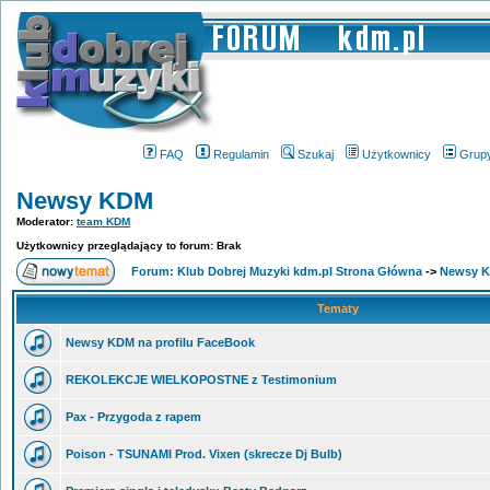
FAQ
Regulamin
Szukaj
Użytkownicy
Grup
Newsy KDM
Moderator:
team KDM
Użytkownicy przeglądający to forum: Brak
Forum: Klub Dobrej Muzyki kdm.pl Strona Główna
->
Newsy 
Tematy
Newsy KDM na profilu FaceBook
REKOLEKCJE WIELKOPOSTNE z Testimonium
Pax - Przygoda z rapem
Poison - TSUNAMI Prod. Vixen (skrecze Dj Bulb)