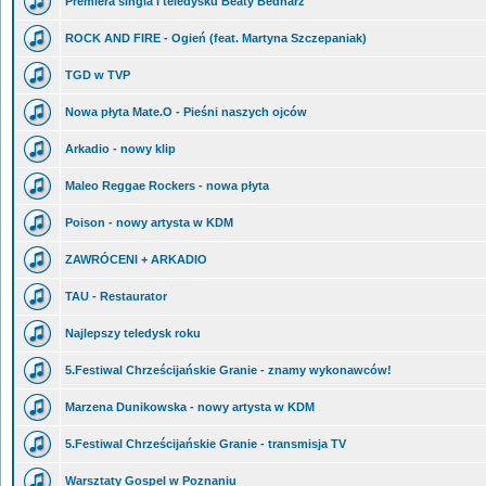
Premiera singla i teledysku Beaty Bednarz
ROCK AND FIRE - Ogień (feat. Martyna Szczepaniak)
TGD w TVP
Nowa płyta Mate.O - Pieśni naszych ojców
Arkadio - nowy klip
Maleo Reggae Rockers - nowa płyta
Poison - nowy artysta w KDM
ZAWRÓCENI + ARKADIO
TAU - Restaurator
Najlepszy teledysk roku
5.Festiwal Chrześcijańskie Granie - znamy wykonawców!
Marzena Dunikowska - nowy artysta w KDM
5.Festiwal Chrześcijańskie Granie - transmisja TV
Warsztaty Gospel w Poznaniu