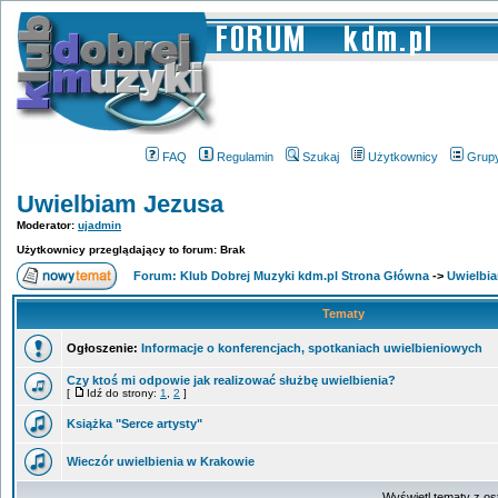
FAQ
Regulamin
Szukaj
Użytkownicy
Grup
Uwielbiam Jezusa
Moderator:
ujadmin
Użytkownicy przeglądający to forum: Brak
Forum: Klub Dobrej Muzyki kdm.pl Strona Główna
->
Uwielbi
Tematy
Ogłoszenie:
Informacje o konferencjach, spotkaniach uwielbieniowych
Czy ktoś mi odpowie jak realizować służbę uwielbienia?
[
Idź do strony:
1
,
2
]
Książka "Serce artysty"
Wieczór uwielbienia w Krakowie
Wyświetl tematy z os