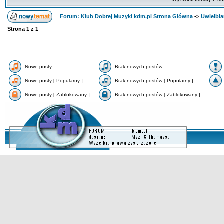
Forum: Klub Dobrej Muzyki kdm.pl Strona Główna
->
Uwielbi
Strona
1
z
1
Nowe posty
Brak nowych postów
Nowe posty [ Popularny ]
Brak nowych postów [ Popularny ]
Nowe posty [ Zablokowany ]
Brak nowych postów [ Zablokowany ]