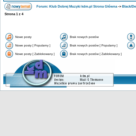
Forum: Klub Dobrej Muzyki kdm.pl Strona Główna
->
Black/De
Strona
1
z
4
Nowe posty
Brak nowych postów
Nowe posty [ Popularny ]
Brak nowych postów [ Popularny ]
Nowe posty [ Zablokowany ]
Brak nowych postów [ Zablokowany ]