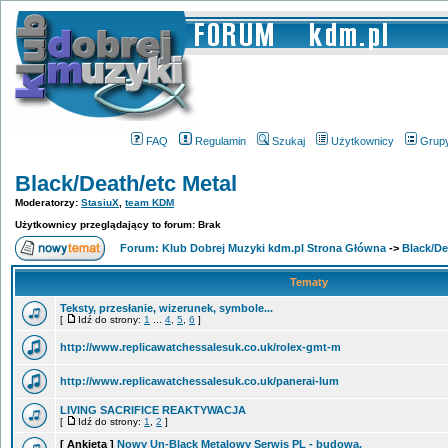
FAQ
Regulamin
Szukaj
Użytkownicy
Grup
Black/Death/etc Metal
Moderatorzy:
StasiuX
,
team KDM
Użytkownicy przeglądający to forum: Brak
Forum: Klub Dobrej Muzyki kdm.pl Strona Główna
->
Black/De
Tematy
Teksty, przesłanie, wizerunek, symbole...
[
Idź do strony:
1
...
4
,
5
,
6
]
http://www.replicawatchessalesuk.co.uk/rolex-gmt-m
http://www.replicawatchessalesuk.co.uk/panerai-lum
LIVING SACRIFICE REAKTYWACJA
[
Idź do strony:
1
,
2
]
[ Ankieta ]
Nowy Un-Black Metalowy Serwis PL - budowa.