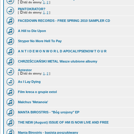
[
Idź do strony:
1
,
2
]
PANTOKRATOR?
[
Idź do strony:
1
,
2
]
FACEDOWN RECORDS - FREE SPRING 2010 SAMPLER CD
A Hill to Die Upon
Stryper No More Hell To Pay
A N T I D E M O N W O R L D APOCALYPSENOW T O U R
CHRZEŚCIJAŃSKI METAL Wasze ulubione albumy
Antestor
[
Idź do strony:
1
,
2
]
As I Lay Dying
Film kreca o grupie extol
Malchus 'Metanoia'
MANTA BIROSTRIS - "Bóg urojony" EP
THE NEW (August) ISSUE OF HM IS NOW LIVE AND FREE
Manta Birostris - basista poszukiwany