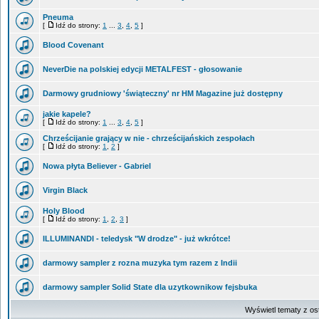
Pneuma
[
Idź do strony:
1
...
3
,
4
,
5
]
Blood Covenant
NeverDie na polskiej edycji METALFEST - głosowanie
Darmowy grudniowy 'świąteczny' nr HM Magazine już dostępny
jakie kapele?
[
Idź do strony:
1
...
3
,
4
,
5
]
Chrześcijanie grający w nie - chrześcijańskich zespołach
[
Idź do strony:
1
,
2
]
Nowa płyta Believer - Gabriel
Virgin Black
Holy Blood
[
Idź do strony:
1
,
2
,
3
]
ILLUMINANDI - teledysk "W drodze" - już wkrótce!
darmowy sampler z rozna muzyka tym razem z Indii
darmowy sampler Solid State dla uzytkownikow fejsbuka
Wyświetl tematy z os