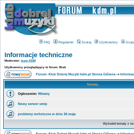
FAQ
Regulamin
Szukaj
Użytkownicy
Grup
Informacje techniczne
Moderator:
team KDM
Użytkownicy przeglądający to forum: Brak
Forum: Klub Dobrej Muzyki kdm.pl Strona Główna
->
Informac
Tematy
Ogłoszenie:
Witamy
Nowy serwer smtp
problemy techniczne w dniu 26 maja
Wyświetl tematy z os
Forum: Klub Dobrej Muzyki kdm.pl Strona Główna
->
Informac