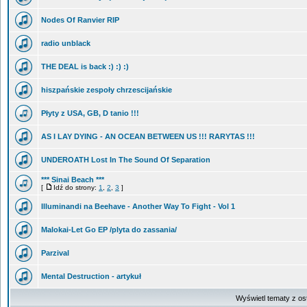
Nodes Of Ranvier RIP
radio unblack
THE DEAL is back :) :) :)
hiszpańskie zespoły chrzescijańskie
Płyty z USA, GB, D tanio !!!
AS I LAY DYING - AN OCEAN BETWEEN US !!! RARYTAS !!!
UNDEROATH Lost In The Sound Of Separation
*** Sinai Beach ***
[
Idź do strony:
1
,
2
,
3
]
Illuminandi na Beehave - Another Way To Fight - Vol 1
Malokai-Let Go EP /plyta do zassania/
Parzival
Mental Destruction - artykuł
Wyświetl tematy z os