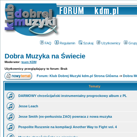
FAQ
Regulamin
Szukaj
Użytkownicy
Grup
Dobra Muzyka na Świecie
Moderator:
team KDM
Użytkownicy przeglądający to forum: Brak
Forum: Klub Dobrej Muzyki kdm.pl Strona Główna
->
Dobra M
Tematy
DARMOWY chrześcijański instrumentalny progrockowy album z PL
Jesse Leach
Jesse Smith (ex-perkusista ZAO) powraca z nowa muzyka
Pospolite Ruszenie na kompilacji Another Way to Fight vol. 4