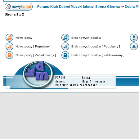
Forum: Klub Dobrej Muzyki kdm.pl Strona Główna
->
Dobra M
Strona
1
z
2
Nowe posty
Brak nowych postów
Nowe posty [ Popularny ]
Brak nowych postów [ Popularny ]
Nowe posty [ Zablokowany ]
Brak nowych postów [ Zablokowany ]