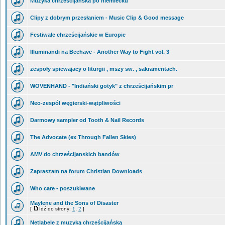
Muzyka chrześcijańska po niemiecku
Clipy z dobrym przesłaniem - Music Clip & Good message
Festiwale chrześcijańskie w Europie
Illuminandi na Beehave - Another Way to Fight vol. 3
zespoły spiewajacy o liturgii , mszy sw. , sakramentach.
WOVENHAND - "Indiański gotyk" z chrześcijańskim pr
Neo-zespół węgierski-wątpliwości
Darmowy sampler od Tooth & Nail Records
The Advocate (ex Through Fallen Skies)
AMV do chrześcijanskich bandów
Zapraszam na forum Christian Downloads
Who care - poszukiwane
Maylene and the Sons of Disaster
[
Idź do strony:
1
,
2
]
Netlabele z muzyką chrześcijańską