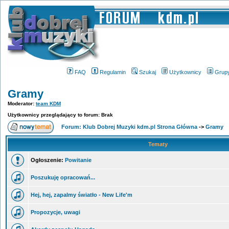
FAQ
Regulamin
Szukaj
Użytkownicy
Grup
Gramy
Moderator:
team KDM
Użytkownicy przeglądający to forum: Brak
Forum: Klub Dobrej Muzyki kdm.pl Strona Główna
->
Gramy
Tematy
Ogłoszenie:
Powitanie
Poszukuję opracowań...
Hej, hej, zapalmy światło - New Life'm
Propozycje, uwagi