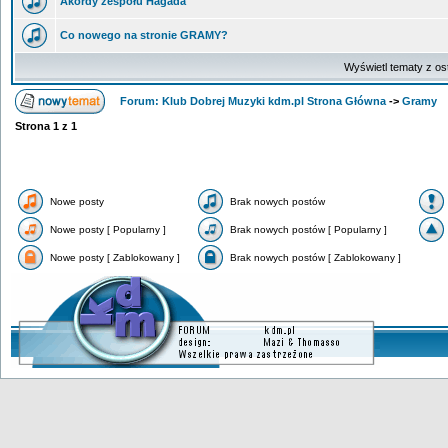
Akordy zespołu Hagada
Co nowego na stronie GRAMY?
Wyświetl tematy z os
Forum: Klub Dobrej Muzyki kdm.pl Strona Główna
->
Gramy
Strona
1
z
1
Nowe posty
Brak nowych postów
Nowe posty [ Popularny ]
Brak nowych postów [ Popularny ]
Nowe posty [ Zablokowany ]
Brak nowych postów [ Zablokowany ]