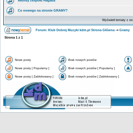
Akordy zespołu Hagada
Co nowego na stronie GRAMY?
Wyświetl tematy z os
Forum: Klub Dobrej Muzyki kdm.pl Strona Główna
->
Gramy
Strona
1
z
1
Nowe posty
Brak nowych postów
Nowe posty [ Popularny ]
Brak nowych postów [ Popularny ]
Nowe posty [ Zablokowany ]
Brak nowych postów [ Zablokowany ]