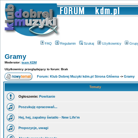
FAQ
Regulamin
Szukaj
Użytkownicy
Grup
Gramy
Moderator:
team KDM
Użytkownicy przeglądający to forum: Brak
Forum: Klub Dobrej Muzyki kdm.pl Strona Główna
->
Gramy
Tematy
Ogłoszenie:
Powitanie
Poszukuję opracowań...
Hej, hej, zapalmy światło - New Life'm
Propozycje, uwagi