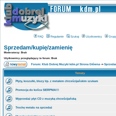
FAQ
Regulamin
Szukaj
Użytkownicy
Grup
Sprzedam/kupię/zamienię
Moderatorzy: Brak
Użytkownicy przeglądający to forum: Brak
Forum: Klub Dobrej Muzyki kdm.pl Strona Główna
->
Sprzeda
Tematy
Płyty, koszulki, bluzy itp. z metalem chrześcijańskim szukam
Promocja do końca SIERPNIA!!!
Wyprzedaż płyt CD z muzyką chrześcijańską
Trochę metalu na sprzedaż