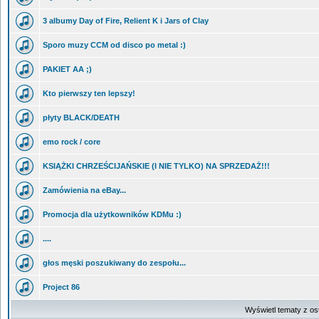
3 albumy Day of Fire, Relient K i Jars of Clay
Sporo muzy CCM od disco po metal :)
PAKIET AA ;)
Kto pierwszy ten lepszy!
płyty BLACK/DEATH
emo rock / core
KSIĄŻKI CHRZEŚCIJAŃSKIE (I NIE TYLKO) NA SPRZEDAŻ!!!
Zamówienia na eBay...
Promocja dla użytkowników KDMu :)
....
głos męski poszukiwany do zespołu...
Project 86
Wyświetl tematy z os