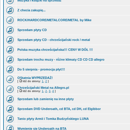
Muzyka i książki na sprzedaż
Z checia zakupię...
ROCK/HARDCORE/METALCORE/METAL by Mike
Sprzedam płyty CD
Sprzedam płyty CD - chrześcijański rock / metal
Polska muzyka chrześcijańska!!! CENY W DÓŁ !!!
Sprzedam trochu muzy - różne klimaty CD CD CD allegro
Do 5 sierpnia - promocja płyt!!!
OStatnia WYPRZEDAŻ!
[
Idź do strony:
1
,
2
]
Chrześcijański Metal na Allegro.pl
[
Idź do strony:
1
,
2
,
3
,
4
]
Sprzedam lub zamienię na inne płyty
Sprzedam DVD Underoath, cd BTA, cd DH, cd Elgibbor
Tanio płyty Armii i Tomka Budzyńskiego LUNA
Wymienię się Underoath na BTA