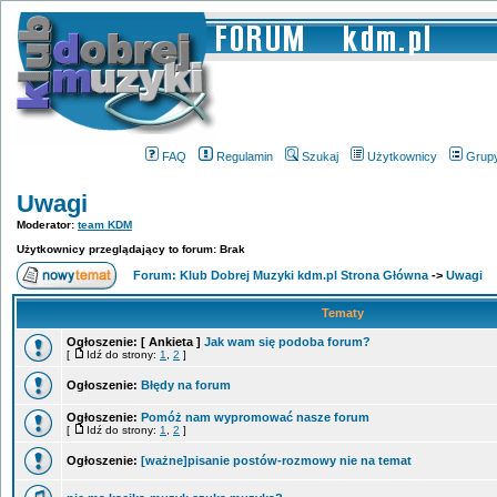
FAQ
Regulamin
Szukaj
Użytkownicy
Grup
Uwagi
Moderator:
team KDM
Użytkownicy przeglądający to forum: Brak
Forum: Klub Dobrej Muzyki kdm.pl Strona Główna
->
Uwagi
Tematy
Ogłoszenie:
[ Ankieta ]
Jak wam się podoba forum?
[
Idź do strony:
1
,
2
]
Ogłoszenie:
Błędy na forum
Ogłoszenie:
Pomóż nam wypromować nasze forum
[
Idź do strony:
1
,
2
]
Ogłoszenie:
[ważne]pisanie postów-rozmowy nie na temat