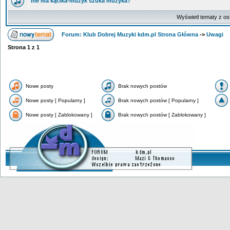
nie ma kącika-muzyk szuka muzyka?
Wyświetl tematy z os
Forum: Klub Dobrej Muzyki kdm.pl Strona Główna
->
Uwagi
Strona
1
z
1
Nowe posty
Brak nowych postów
Nowe posty [ Popularny ]
Brak nowych postów [ Popularny ]
Nowe posty [ Zablokowany ]
Brak nowych postów [ Zablokowany ]