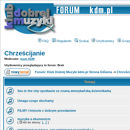
FAQ
Regulamin
Szukaj
Użytkownicy
Grup
Chrześcijanie
Moderator:
team KDM
Użytkownicy przeglądający to forum: Brak
Forum: Klub Dobrej Muzyki kdm.pl Strona Główna
->
Chrześci
Tematy
Sex in the city-spotkanie ze znaną amerykańską dziennikarką
Uwaga czego słuchamy
FILMY i historie z dobrym przesłaniem
muzyka a ekumenizm
[
Idź do strony:
1
,
2
]