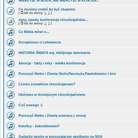
WIERZYSZ W BOGA, NIE WIERZYSZ W KOŚCIÓŁ?
Co musimy zrobić by być zbawieni
[
Idź do strony:
1
,
2
]
zloty, zjazdy, konferencje chrześcijańskie...
[
Idź do strony:
1
,
2
]
Co Biblia mówi o...
Oznajmiono ci człowiecze
HISTORIA ŚWIATA wg. biblijnego datowania
Aborcja - fakty i mity - wielka konferencja
Poruszyć Niebo i Ziemię-Stuhr,Pazura,ks.Pawlukiewicz i inni
Czemu zostaliście chrześcijanami?
Ubóstwo w dzisiejszym chrześcijaństwie.
Coś nowego :)
Poruszyć Niebo i Ziemię powraca z mocą!
Katolicy - Zakneblowani?
Gwiazdy sportu w poruszającym spotkaniu na SGH