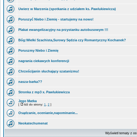
Uwierz w Marzenia (spotkania z udziałem ks. Pawlukiewicza)
Poruszyć Niebo i Ziemię - startujemy na nowo!
Plakat ewangelizacyjny na przystanku autobusowym !!!
Bóg:Wielki Szachista,Surowy Sędzia czy Romantyczny Kochanek?
Poruszmy Niebo i Ziemię
nagrania ciekawych konferencji
Chrześcijanin słuchający szatanizmu!
nasza-barka??
Stronka z mp3 x. Pawlukiewicza
Jego Matka
[
Idź do strony:
1
,
2
]
Osądzanie, ocenianie,napominanie...
Neokatechumenat
Wyświetl tematy z os