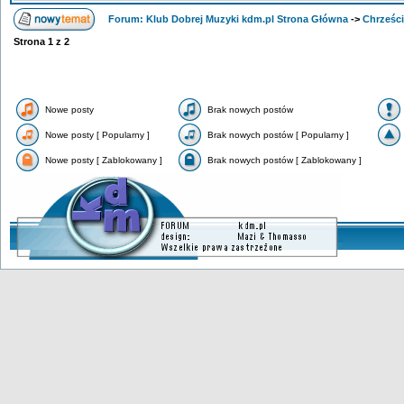
Forum: Klub Dobrej Muzyki kdm.pl Strona Główna
->
Chrześci
Strona
1
z
2
Nowe posty
Brak nowych postów
Nowe posty [ Popularny ]
Brak nowych postów [ Popularny ]
Nowe posty [ Zablokowany ]
Brak nowych postów [ Zablokowany ]