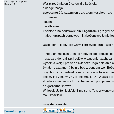
Dołączył: 23 Lip 2007
Wyszczególnia on 5 celów dla kościoła:
Posty: 11
ewangelizacja
społeczność (utożsamienie z ciałem Kościoła - ale n
uczniostwo
służba
uwielbienie
Osobiście na podstawie biblii zgadzam się z tymi ce
małych grupach domowych. Nabożeństwo to nie jest 
Uwielbienie to przede wszystkim wypełnianie woli O
Trzeba unikać działania od niedzieli do niedzieli o
narzędzia do realizacji celów w tygodniu: zachęcani
wypełnia wolę Ojca to doświadcza Jego działania a
światem, szatanem) by nie być w centrum woli Boże
przychodzi na niedzielne nabożeństwo - to wierzcie
celowy fałsz muzyczny (ponieważ ludzie z ławki i c
składają świadectwa ku zachęcie i w życiu jeden dr
drugorzędna sprawa.
Wniosek :Jeżeli jest A to B ma sens (A-to wykonywa
tzw. ismaelów.
wszystko skróciłem
Powrót do góry