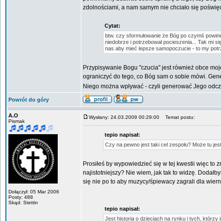
zdolnościami, a nam samym nie chciało się poświęcać
Cytat:
btw. czy sformułowanie że Bóg po czymś powini
niedobrze i potrzebował pocieszenia... Tak mi s
nas aby mieć lepsze samopoczucie - to my pot
Przypisywanie Bogu "czucia" jest również obce moj
ograniczyć do tego, co Bóg sam o sobie mówi. Gener
Niego można wpływać - czyli generować Jego odc
Powrót do góry
A.O
Wysłany: 24.03.2009 00:29:00
Temat postu:
Pismak
tepio napisał:
Czy na pewno jest taki cel zespołu? Może tu je
Prosiłeś by wypowiedzieć się w tej kwestii więc to z
najistotniejszy? Nie wiem, jak tak to widzę. Dodał
się nie po to aby muzycy/śpiewacy zagrali dla wie
Dołączył: 05 Mar 2006
Posty: 488
Skąd: Stettin
tepio napisał:
Jest historia o dzieciach na rynku i tych, którzy