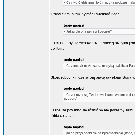
- Czy wg Ciebie musi być muzyka podczas nabo
Człowiek musi żyć by móc uwielbiać Boga.
tepio napisał:
- Jaką rolę ona pełni w kościele?
Tu musiałoby się wypowiedzieć więcej niż tylko jed
do Pana.
tepio napisał:
- Czy muzyk może samą muzyką uwielbiać Pan
Skoro robotnik może swoją pracą uwielbiać Boga t
tepio napisał:
- Czym różni się Twoje uwielbienie w domu od te
szczere)
Jasne, że powinno się różnić bo nie jesteśmy sami.
róbta co chceta...
tepio napisał:
- po co przychodzi się na zgromadzenie (nabo)