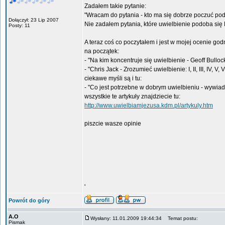
Zadałem takie pytanie:
"Wracam do pytania - kto ma się dobrze poczuć po
Dołączył: 23 Lip 2007
Nie zadałem pytania, które uwielbienie podoba się 
Posty: 11
A teraz coś co poczytałem i jest w mojej ocenie god
na początek:
- "Na kim koncentruje się uwielbienie - Geoff Bulloc
- "Chris Jack - Zrozumieć uwielbienie: I, II, III, IV, V, VI, 
ciekawe myśli są i tu:
- "Co jest potrzebne w dobrym uwielbieniu - wywia
wszystkie te artykuły znajdziecie tu:
http://www.uwielbiamjezusa.kdm.pl/artykuly.htm
piszcie wasze opinie
'
Powrót do góry
A.O
Wysłany: 11.01.2009 19:44:34
Temat postu:
Pismak