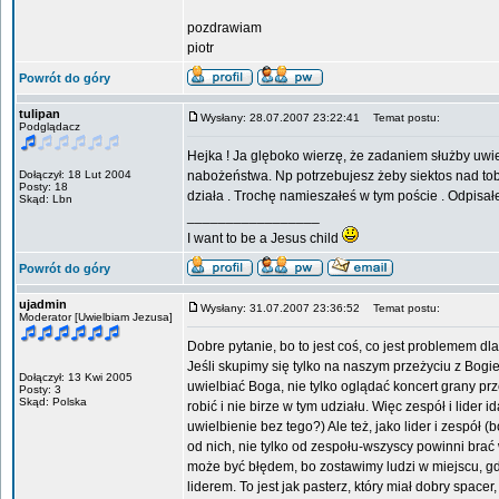
pozdrawiam
piotr
Powrót do góry
tulipan
Wysłany: 28.07.2007 23:22:41
Temat postu:
Podglądacz
Hejka ! Ja glęboko wierzę, że zadaniem służby uwi
Dołączył: 18 Lut 2004
nabożeństwa. Np potrzebujesz żeby siektos nad tob
Posty: 18
działa . Trochę namieszałeś w tym poście . Odpis
Skąd: Lbn
_________________
I want to be a Jesus child
Powrót do góry
ujadmin
Wysłany: 31.07.2007 23:36:52
Temat postu:
Moderator [Uwielbiam Jezusa]
Dobre pytanie, bo to jest coś, co jest problemem dla
Jeśli skupimy się tylko na naszym przeżyciu z Bog
Dołączył: 13 Kwi 2005
uwielbiać Boga, nie tylko oglądać koncert grany prze
Posty: 3
Skąd: Polska
robić i nie birze w tym udziału. Więc zespół i lider
uwielbienie bez tego?) Ale też, jako lider i zespół
od nich, nie tylko od zespołu-wszyscy powinni brać 
może być błędem, bo zostawimy ludzi w miejscu, gdy 
liderem. To jest jak pasterz, który miał dobry spacer