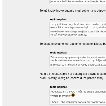
jeszcze miłość i egoizm dwa przeciwległe biegu
To już każdy indywidualnie musi sobie na to odpowi
tepio napisał:
- czy jeśli ktoś przychodzi na nabożeństwo i j
akumulator bo w tygodniu nie było czasu; wiedz
(uwielbienie) ten kolega znajdzie czas i dla nieg
Pytań jest więcej ale wystarczy.
To ostatnie pytanie jest dla mnie niejasne. Nie za 
tepio napisał:
Zakładam przy tym wszystkim, że jesteś osobą 
siebie - mówię tu o formach muzycznych i jesteś 
przemian czy taki jest cel. Kiedy stwierdzasz, ż
No nie przesadzajmy z tą pokorą. Na pewno jestem 
braci i siostry, widzę że jeszcze dużo przede mną.
tepio napisał:
Przepraszam Cię A.O - jeśli nie znasz odpowiedzi 
"Wciąż te pytania"
Chcę z Tobą współpracować a nie rywalizować -