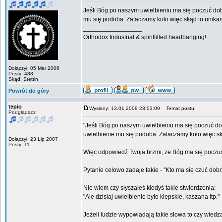
Jeśli Bóg po naszym uwielbieniu ma się poczuć dobr
mu się podoba. Zataczamy koło więc skąd to unika
_________________
Orthodox Industrial & spiritfilled headbanging!
Dołączył: 05 Mar 2006
Posty: 488
Skąd: Stettin
Powrót do góry
tepio
Wysłany: 13.01.2009 23:03:09
Temat postu:
Podglądacz
"Jeśli Bóg po naszym uwielbieniu ma się poczuć dobr
uwielbienie mu się podoba. Zataczamy koło więc s
Dołączył: 23 Lip 2007
Posty: 11
Więc odpowiedź Twoja brzmi, że Bóg ma się poczu
Pytanie celowo zadaje takie - "Kto ma się czuć do
Nie wiem czy słyszałeś kiedyś takie stwierdzenia:
"Ale dzisiaj uwielbienie było kiepskie, kaszana itp."
Jeżeli ludzie wypowiadają takie słowa to czy wiedza 