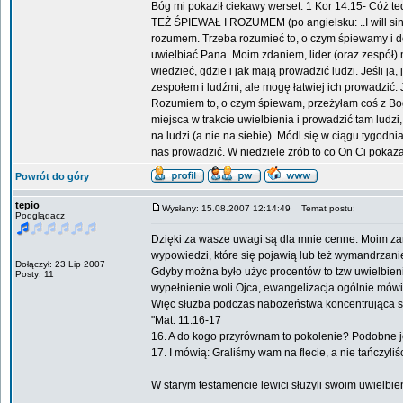
Bóg mi pokaził ciekawy werset. 1 Kor 14:15- Cóż
TEŻ ŚPIEWAŁ I ROZUMEM (po angielsku: ..I will sing 
rozumem. Trzeba rozumieć to, o czym śpiewamy i do 
uwielbiać Pana. Moim zdaniem, lider (oraz zespół) 
wiedzieć, gdzie i jak mają prowadzić ludzi. Jeśli ja
zespołem i ludźmi, ale mogę łatwiej ich prowadzić.
Rozumiem to, o czym śpiewam, przeżyłam coś z Bogi
miejsca w trakcie uwielbienia i prowadzić tam ludz
na ludzi (a nie na siebie). Módl się w ciągu tygod
nas prowadzić. W niedziele zrób to co On Ci pokaza
Powrót do góry
tepio
Wysłany: 15.08.2007 12:14:49
Temat postu:
Podglądacz
Dzięki za wasze uwagi są dla mnie cenne. Moim zam
wypowiedzi, które się pojawią lub też wymandrzanie
Dołączył: 23 Lip 2007
Gdyby można było użyc procentów to tzw uwielbieni
Posty: 11
wypełnienie woli Ojca, ewangelizacja ogólnie mówi
Więc służba podczas nabożeństwa koncentrująca się 
"Mat. 11:16-17
16. A do kogo przyrównam to pokolenie? Podobne jes
17. I mówią: Graliśmy wam na flecie, a nie tańczyliś
W starym testamencie lewici służyli swoim uwielbi