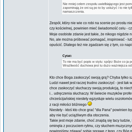
Nie mniej celem zespołu uwielbiającego jest po
zapominają że oni są po to by usłużyć i to nie 
namaszczenia.
Zespół, który nie wie co robi na scenie po prostu n
czy kościelnej, powinien mieć świadomość celu - czyl
Moje osobiste zdanie jest takie, że nikogo nigdzie 
No, ale można próbować pomagać, inspirować - lub 
opuścić. Dlatego też nie zgadzam się z tym, co napi
Cytat:
To nie ma być popis w stylu: spójrz Boże co ja pot
Wrażliwość duchowa jest tu dużo ważniejsza o
Kto chce Boga zaskoczyć swoją grą? Chyba tylko s
Ludzi nawet jest raczej trudno zaskoczyć - jest tak
chce zaskoczyć słuchaczy swoją produkcją, to niech 
i... udręczenia słuchaczy. W świecie muzyków profes
chrześcijańskiej niestety egzystuje wielu oszołomó
z racji miłości bliźniego
Niestety - ktoś kto chce grać "dla Pana" powinien 
aby nie być uciążliwym dla otoczenia.
Takie jest moje zdanie, choć znajdą się tacy ludzie
ominęła z poczuciem rytmu, czy słuchem muzycznym
powinniśmy zdawać sobie sprawę z tego, czy Bóg 