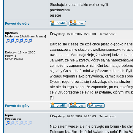
Słuchajcie rzucam takie wolne myśli.
pozdrawiam
piszcie
Powrót do góry
ujadmin
Wysłany: 15.08.2007 15:30:08
Temat postu:
Moderator [Uwielbiam Jezusa]
Bardzo się cieszę, że ktoś chce pisać głęboko na tem
zaangażowani w służbie uwielbienia/muzyki (oraz ci
Dołączył: 13 Kwi 2005
uwielbieniu. Mam najdzieję, że więcej ludzi tu nap
Posty: 3
Skąd: Polska
Ja wiem, że nie wszyscy, którzy są na nabożeństwie
że możemy zapomnić o nich. Oni też mają problemy w
się, aby Go słuchać, miał współczucie dla nich. Byl
w ciągu tygodni i jako przywódca, karmić ludzi i p
Ojcem, regenerować się i odzyskąc siłe na służbę
ale nie do tego stopni, że zapomnię, po co jesteśm
cel? Drugorzędne cele? To są pytanie, którymi mus
[/i]
Powrót do góry
tepio
Wysłany: 16.08.2007 14:18:03
Temat postu:
Podglądacz
Napisałem więcej ale nie przyjęło mi forum - bo ch
Polecam książkę: „Kościół świadomy celu" Ricka W