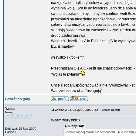
narzędzia do realizacji celów w tygodniu: zachęcani
wypełnia wolę Ojca to doświadcza Jego działania a
światem, szatanem) by nie być w centrum woli Boże
przychodzi na niedzielne nabożeństwo - to wierzcie
celowy fałsz muzyczny (ponieważ ludzie z ławki i c
składają świadectwa ku zachęcie i w życiu jeden dr
drugorzędna sprawa.
Wniosek :Jeżeli jest A to B ma sens (A-to wykonywa
tzw. ismaelów.
wszystko skróciłem"
Przepraszam Cię A.O - jeśli nie znasz odpowiedzi - t
"Wciąż te pytania"
Chcę z Tobą współpracować a nie rywalizować - zgłę
Was zwłaszcza ci co "usługują"
Powrót do góry
Yasha
Wysłany: 15.03.2009 20:30:53
Temat postu:
Nowy
Witam wszystkich
A.O napisał:
Dołączył: 15 Mar 2009
Posty: 1
Znowu więcej pytań niż odpowiedzi. Nie można jasn