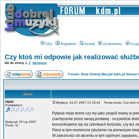
FAQ
Regulamin
Szukaj
Użytkownicy
Grup
Czy ktoś mi odpowie jak realizować służb
Idź do strony
1
,
2
Następny
Forum: Klub Dobrej Muzyki kdm.pl Strona
Autor
tepio
Wysłany: 24.07.2007 21:19:44
Temat postu: Czy ktoś mi 
Podglądacz
Pytanie moje brzmi czy my jako zespół mamy w pier
(zachęcenie przez swoją postawę - oczywiście dobi
Dołączył: 23 Lip 2007
koncentrujemy się na członkach kościoła, czy też
Posty: 11
Pana w tym momencie (służenie na pierwszym mie
W zależności od akcentu w tym ogólnym zapytaniu, 