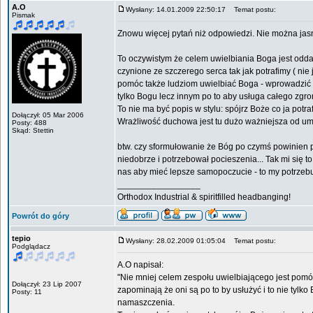
A.O
Wysłany: 14.01.2009 22:50:17
Temat postu:
Pismak
Znowu więcej pytań niż odpowiedzi. Nie można jasno 
To oczywistym że celem uwielbiania Boga jest odd
czynione ze szczerego serca tak jak potrafimy ( ni
pomóc także ludziom uwielbiać Boga - wprowadzić i
tylko Bogu lecz innym po to aby usługa całego zgr
To nie ma być popis w stylu: spójrz Boże co ja potraf
Dołączył: 05 Mar 2006
Wrażliwość duchowa jest tu dużo ważniejsza od um
Posty: 488
Skąd: Stettin
btw. czy sformułowanie że Bóg po czymś powinien 
niedobrze i potrzebował pocieszenia... Tak mi się t
nas aby mieć lepsze samopoczucie - to my potrzeb
_________________
Orthodox Industrial & spiritfilled headbanging!
Powrót do góry
tepio
Wysłany: 28.02.2009 01:05:04
Temat postu:
Podglądacz
A.O napisał:
"Nie mniej celem zespołu uwielbiającego jest pomó
Dołączył: 23 Lip 2007
zapominają że oni są po to by usłużyć i to nie tylk
Posty: 11
namaszczenia.