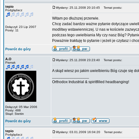
tepio
Wysłany: 25.11.2008 20:10:45
Temat postu:
Podglądacz
Witam po dłuższej przerwie.
Chcę zadać bardzo ważne pytanie dotyczące uwielb
Dołączył: 23 Lip 2007
modlitwy wstawienniczej. U nas w kościele zazwyc
Posty: 11
podczas tego uwielbiania My czy nasz Bóg? Pytanie 
Poważnie traktuję to pytanie i jeżeli je czytasz i 
Powrót do góry
A.O
Wysłany: 25.11.2008 23:23:40
Temat postu:
Pismak
A skąd wiesz po jakim uwielbieniu Bóg czuje się d
_________________
Orthodox Industrial & spiritfilled headbanging!
Dołączył: 05 Mar 2006
Posty: 488
Skąd: Stettin
Powrót do góry
tepio
Wysłany: 03.01.2009 16:04:20
Temat postu:
Podglądacz