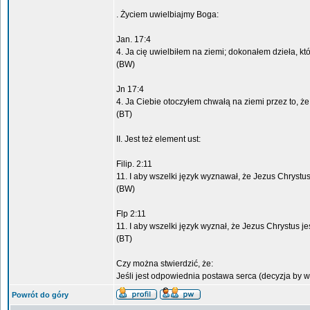
. Życiem uwielbiajmy Boga:
Jan. 17:4
4. Ja cię uwielbiłem na ziemi; dokonałem dzieła, kt
(BW)
Jn 17:4
4. Ja Ciebie otoczyłem chwałą na ziemi przez to, ż
(BT)
II. Jest też element ust:
Filip. 2:11
11. I aby wszelki język wyznawał, że Jezus Chrystu
(BW)
Flp 2:11
11. I aby wszelki język wyznał, że Jezus Chrystus 
(BT)
Czy można stwierdzić, że:
Jeśli jest odpowiednia postawa serca (decyzja by
Powrót do góry