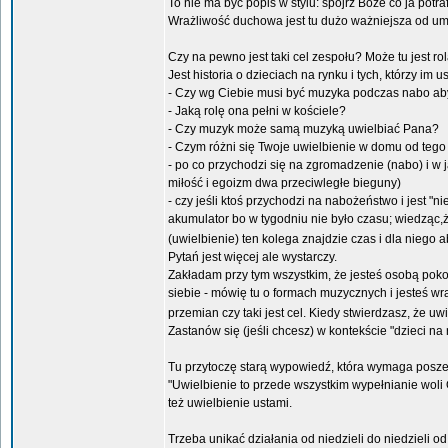
To nie ma być popis w stylu: spójrz Boże co ja potraf
Wrażliwość duchowa jest tu dużo ważniejsza od um
Czy na pewno jest taki cel zespołu? Może tu jest r
Jest historia o dzieciach na rynku i tych, którzy im
- Czy wg Ciebie musi być muzyka podczas nabo ab
- Jaką rolę ona pełni w kościele?
- Czy muzyk może samą muzyką uwielbiać Pana?
- Czym różni się Twoje uwielbienie w domu od tego 
- po co przychodzi się na zgromadzenie (nabo) i w
miłość i egoizm dwa przeciwległe bieguny)
- czy jeśli ktoś przychodzi na nabożeństwo i jest 
akumulator bo w tygodniu nie było czasu; wiedząc,
(uwielbienie) ten kolega znajdzie czas i dla niego 
Pytań jest więcej ale wystarczy.
Zakładam przy tym wszystkim, że jesteś osobą poko
siebie - mówię tu o formach muzycznych i jesteś wraż
przemian czy taki jest cel. Kiedy stwierdzasz, że uw
Zastanów się (jeśli chcesz) w kontekście "dzieci na ry
Tu przytoczę starą wypowiedź, która wymaga poszer
"Uwielbienie to przede wszystkim wypełnianie woli 
też uwielbienie ustami.
Trzeba unikać działania od niedzieli do niedzieli o