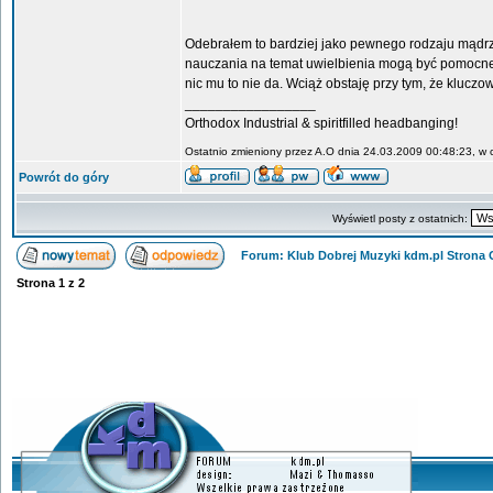
Odebrałem to bardziej jako pewnego rodzaju mądrze
nauczania na temat uwielbienia mogą być pomocne a
nic mu to nie da. Wciąż obstaję przy tym, że klucz
_________________
Orthodox Industrial & spiritfilled headbanging!
Ostatnio zmieniony przez A.O dnia 24.03.2009 00:48:23, w c
Powrót do góry
Wyświetl posty z ostatnich:
Forum: Klub Dobrej Muzyki kdm.pl Strona
Strona
1
z
2