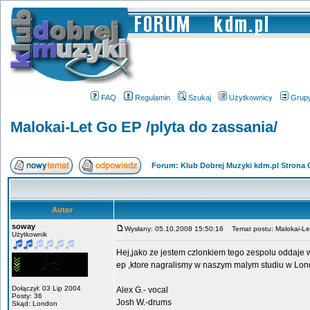
FAQ
Regulamin
Szukaj
Użytkownicy
Grup
Malokai-Let Go EP /plyta do zassania/
Forum: Klub Dobrej Muzyki kdm.pl Strona
Autor
soway
Wysłany: 05.10.2008 15:50:16
Temat postu: Malokai-Let
Użytkownik
Hej,jako ze jestem czlonkiem tego zespolu oddaje
ep ,ktore nagralismy w naszym malym studiu w Lon
Dołączył: 03 Lip 2004
Alex G.- vocal
Posty: 36
Josh W.-drums
Skąd: London