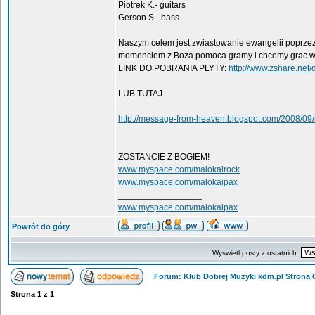
Piotrek K.- guitars
Gerson S.- bass
Naszym celem jest zwiastowanie ewangelii poprzez
momenciem z Boza pomoca gramy i chcemy grac w w
LINK DO POBRANIA PLYTY:
http://www.zshare.ne
LUB TUTAJ
http://message-from-heaven.blogspot.com/2008/09/
ZOSTANCIE Z BOGIEM!
www.myspace.com/malokairock
www.myspace.com/malokaipax
_________________
www.myspace.com/malokaipax
Powrót do góry
Wyświetl posty z ostatnich:
Forum: Klub Dobrej Muzyki kdm.pl Strona
Strona
1
z
1