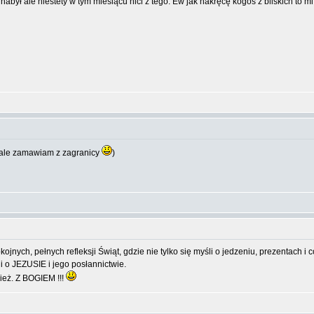
nabył ale niestety w tym miesiącu nici z tego. Ew jak nakręcę kogoś z bliskich to 
 ale zamawiam z zagranicy
)
jnych, pełnych refleksji Świąt, gdzie nie tylko się myśli o jedzeniu, prezentach i
 o JEZUSIE i jego posłannictwie.
ież. Z BOGIEM !!!