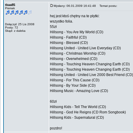
tkaa85
Wysłany: 06.01.2009 16:41:48
Temat postu:
Pismak
hej jest ktoś chętny na te płytki:
wszystko folia.
Dołączył: 25 Lis 2008
55zł
Posty: 72
Skąd: z daleka
Hillsong - You Are My World (CD)
Hillsong - Faithful (CD)
Hillsong - Blessed (CD)
Hillsong United - United Live Everyday (CD)
Hillsong - Christmas Worship (CD)
Hillsong - Overwhelmed (CD)
Hillsong - Touching Heaven Changing Earth (CD)
Hillsong - Touching Heaven Changing Earth (CD)
Hillsong United - United Live 2000 Best Friend (CD
Hillsong - For This Cause (CD)
Hillsong - By Your Side (CD)
Hillsong Music - Amazing Love (CD)
60zł
Hillsong Kids - Tell The World (CD)
Hillsong - God He Reigns (CD Rom Songbook)
Hillsong Kids - Supernatural (CD)
pozdro!