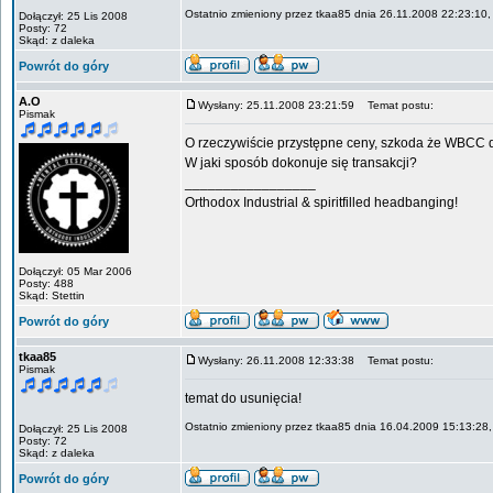
Ostatnio zmieniony przez tkaa85 dnia 26.11.2008 22:23:10, 
Dołączył: 25 Lis 2008
Posty: 72
Skąd: z daleka
Powrót do góry
A.O
Wysłany: 25.11.2008 23:21:59
Temat postu:
Pismak
O rzeczywiście przystępne ceny, szkoda że WBCC dro
W jaki sposób dokonuje się transakcji?
_________________
Orthodox Industrial & spiritfilled headbanging!
Dołączył: 05 Mar 2006
Posty: 488
Skąd: Stettin
Powrót do góry
tkaa85
Wysłany: 26.11.2008 12:33:38
Temat postu:
Pismak
temat do usunięcia!
Ostatnio zmieniony przez tkaa85 dnia 16.04.2009 15:13:28, 
Dołączył: 25 Lis 2008
Posty: 72
Skąd: z daleka
Powrót do góry