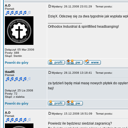
A.O
Wysłany: 26.11.2008 23:01:29
Temat postu:
Pismak
DzięX. Odezwę się za dwa tygodnie jak wypłata wpł
_________________
Orthodox Industrial & spiritfilled headbanging!
Dołączył: 05 Mar 2006
Posty: 488
Skąd: Stettin
Powrót do góry
tkaa85
Wysłany: 28.11.2008 13:18:41
Temat postu:
Pismak
za tydzień będę miał masę nowych płytek do opyle
hej!
Dołączył: 25 Lis 2008
Posty: 72
Skąd: z daleka
Powrót do góry
A.O
Wysłany: 15.12.2008 16:51:09
Temat postu:
Pismak
Powiedz ile będziesz siedział zagranicą?