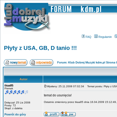
FAQ
Regulamin
Płyty z USA, GB, D tanio !!!
Forum: Klub Dobrej Muzyki kdm.pl Strona
Autor
tkaa85
Wysłany: 25.11.2008 07:02:34
Temat postu: Płyty z USA,
Pismak
temat do usunięcia!
Ostatnio zmieniony przez tkaa85 dnia 16.04.2009 15:12:49, 
Dołączył: 25 Lis 2008
Posty: 72
Skąd: z daleka
Powrót do góry