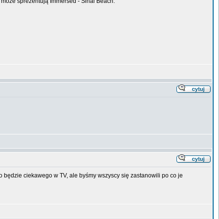
mi może sprezentują Immersed - Sinai Beach.
 co będzie ciekawego w TV, ale byśmy wszyscy się zastanowili po co je