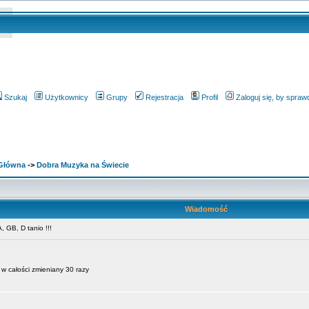
Szukaj
Użytkownicy
Grupy
Rejestracja
Profil
Zaloguj się, by spra
 Główna
->
Dobra Muzyka na Świecie
Wiadomość
 GB, D tanio !!!
w całości zmieniany 30 razy