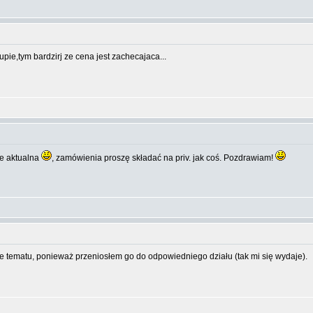
ie,tym bardzirj ze cena jest zachecajaca...
gle aktualna
, zamówienia proszę składać na priv. jak coś. Pozdrawiam!
ie tematu, ponieważ przeniosłem go do odpowiedniego działu (tak mi się wydaje).