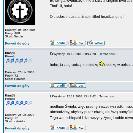
Bo święta wypłukały mnie z kasy a chętnie bym coś 
That's it, hola!
_________________
Orthodox Industrial & spiritfilled headbanging!
Dołączył: 05 Mar 2006
Posty: 488
Skąd: Stettin
Powrót do góry
tkaa85
Wysłany: 15.12.2008 20:47:28
Temat postu:
Pismak
hehe, ja za granicą nie siedzę
) siedzę w polsce
Dołączył: 25 Lis 2008
Posty: 72
Skąd: z daleka
Powrót do góry
tkaa85
Wysłany: 22.12.2008 13:42:42
Temat postu:
Pismak
niedługo Święta, więc pragnę życzyć wszystkim spoko
obchodzimy, abyśmy przez chwilę dłuższą pomyśleli
Dołączył: 25 Lis 2008
Tego wam chłopaki i dziewczyny życzę i sobie równ
Posty: 72
Skąd: z daleka
Powrót do góry