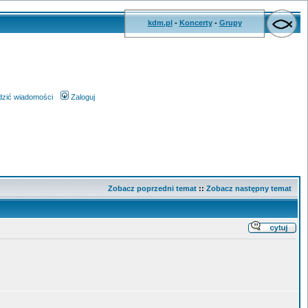
kdm.pl
-
Koncerty
-
Grupy
wdzić wiadomości
Zaloguj
Zobacz poprzedni temat
::
Zobacz następny temat