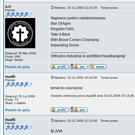
A.O
Wysłany: 25.11.2008 12:19:39
Temat postu:
Pismak
Napewno jestem zainteresowany:
War Of Ages
Kingston Falls
Take It Back
With Blood Comes Cleansing
Impending Doom
_________________
Dołączył: 05 Mar 2006
Orthodox Industrial & spiritfilled headbanging!
Posty: 488
Skąd: Stettin
Powrót do góry
tkaa85
Wysłany: 25.11.2008 15:24:09
Temat postu:
Pismak
temat do usunięcia!
Ostatnio zmieniony przez tkaa85 dnia 16.04.2009 15:13:08, 
Dołączył: 25 Lis 2008
Posty: 72
Skąd: z daleka
Powrót do góry
tkaa85
Wysłany: 25.11.2008 21:12:08
Temat postu:
Pismak
BLANK