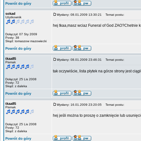
Powrót do góry
sokad
Wysłany: 08.01.2009 13:30:21
Temat postu:
Użytkownik
hej tkaa,masz wciaz Funeral of God ZAO?Chetnie kup
Dołączył: 07 Sty 2009
Posty: 38
Skąd: tomaszow mazowiecki
Powrót do góry
tkaa85
Wysłany: 08.01.2009 23:46:31
Temat postu:
Pismak
tak oczywiście, lista płytek na górze strony jest cią
Dołączył: 25 Lis 2008
Posty: 72
Skąd: z daleka
Powrót do góry
tkaa85
Wysłany: 16.01.2009 23:20:05
Temat postu:
Pismak
hej jeśli można to proszę o zamknięcie lub usunięc
Dołączył: 25 Lis 2008
Posty: 72
Skąd: z daleka
Powrót do góry