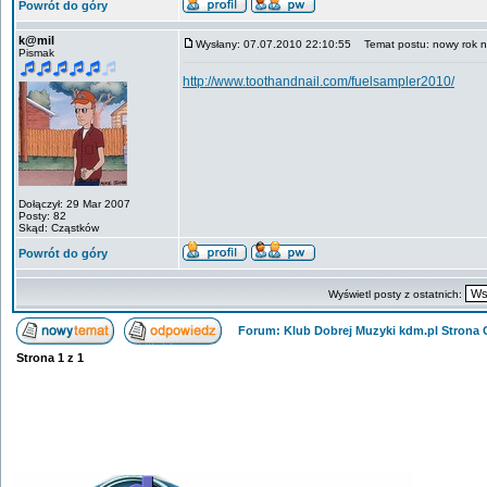
Powrót do góry
k@mil
Wysłany: 07.07.2010 22:10:55
Temat postu: nowy rok now
Pismak
http://www.toothandnail.com/fuelsampler2010/
Dołączył: 29 Mar 2007
Posty: 82
Skąd: Cząstków
Powrót do góry
Wyświetl posty z ostatnich:
Forum: Klub Dobrej Muzyki kdm.pl Strona
Strona
1
z
1