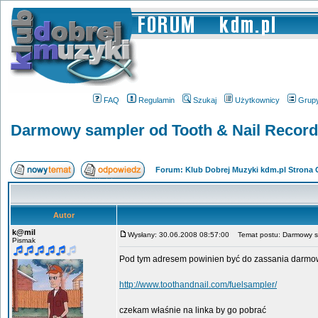
FAQ
Regulamin
Szukaj
Użytkownicy
Grup
Darmowy sampler od Tooth & Nail Recor
Forum: Klub Dobrej Muzyki kdm.pl Strona
Autor
k@mil
Wysłany: 30.06.2008 08:57:00
Temat postu: Darmowy sa
Pismak
Pod tym adresem powinien być do zassania darmow
http://www.toothandnail.com/fuelsampler/
czekam właśnie na linka by go pobrać