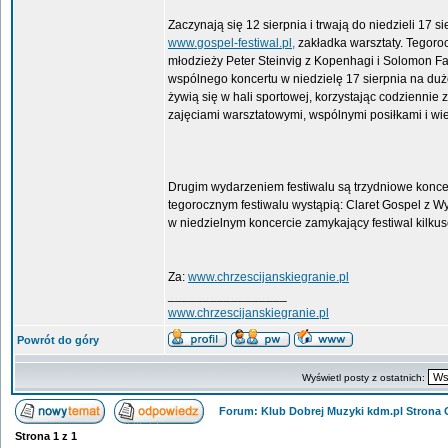
Zaczynają się 12 sierpnia i trwają do niedzieli 17 
www.gospel-festiwal.pl,
zakładka warsztaty. Tegorocz
młodzieży Peter Steinvig z Kopenhagi i Solomon F
wspólnego koncertu w niedzielę 17 sierpnia na duż
żywią się w hali sportowej, korzystając codziennie
zajęciami warsztatowymi, wspólnymi posiłkami i wi
Drugim wydarzeniem festiwalu są trzydniowe koncert
tegorocznym festiwalu wystąpią: Claret Gospel z Wy
w niedzielnym koncercie zamykający festiwal kilku
Za:
www.chrzescijanskiegranie.pl
_________________
www.chrzescijanskiegranie.pl
Powrót do góry
Wyświetl posty z ostatnich:
Forum: Klub Dobrej Muzyki kdm.pl Strona
Strona
1
z
1