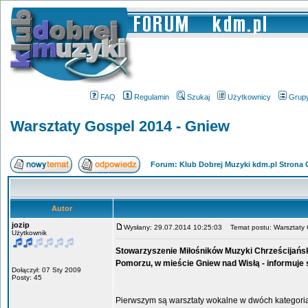
FAQ
Regulamin
Szukaj
Użytkownicy
Grup
Warsztaty Gospel 2014 - Gniew
Forum: Klub Dobrej Muzyki kdm.pl Strona
Autor
jozip
Wysłany: 29.07.2014 10:25:03
Temat postu: Warsztaty 
Użytkownik
Stowarzyszenie Miłośników Muzyki Chrześcijańsk
Pomorzu, w mieście Gniew nad Wisłą - informuje 
Dołączył: 07 Sty 2009
Posty: 45
Pierwszym są warsztaty wokalne w dwóch kategoria