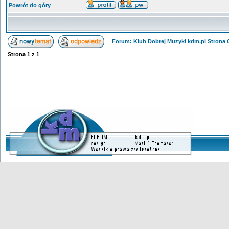
Powrót do góry
Forum: Klub Dobrej Muzyki kdm.pl Strona
Strona
1
z
1