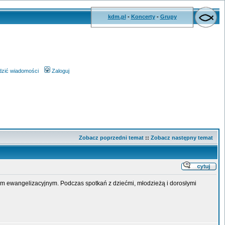
kdm.pl
-
Koncerty
-
Grupy
wdzić wiadomości
Zaloguj
Zobacz poprzedni temat
::
Zobacz następny temat
em ewangelizacyjnym. Podczas spotkań z dziećmi, młodzieżą i dorosłymi