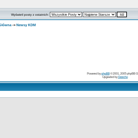
Wyświetl posty z ostatnich:
 Główna
->
Newsy KDM
Powered by
phpBB
© 2001, 2005 phpBB G
Upgraded by
Grzecho