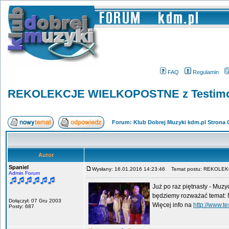
FAQ
Regulamin
REKOLEKCJE WIELKOPOSTNE z Testim
Forum: Klub Dobrej Muzyki kdm.pl Strona
Autor
Spaniel
Wysłany: 16.01.2016 14:23:46
Temat postu: REKOLEK
Admin Forum
Już po raz piętnasty - Muz
będziemy rozważać temat: 
Dołączył: 07 Gru 2003
Więcej info na
http://www.te
Posty: 687