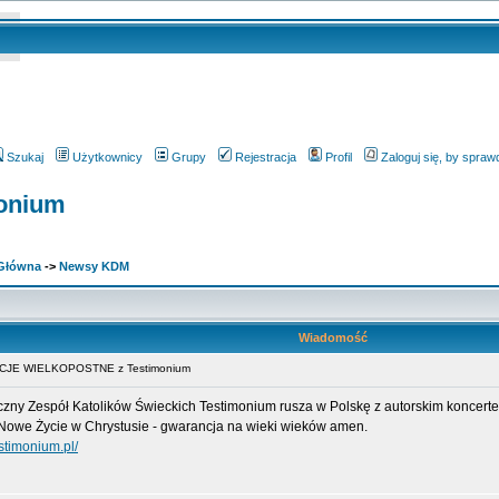
Szukaj
Użytkownicy
Grupy
Rejestracja
Profil
Zaloguj się, by spra
onium
 Główna
->
Newsy KDM
Wiadomość
CJE WIELKOPOSTNE z Testimonium
yczny Zespół Katolików Świeckich Testimonium rusza w Polskę z autorskim koncert
Nowe Życie w Chrystusie - gwarancja na wieki wieków amen.
stimonium.pl/