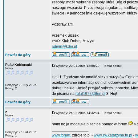
zespoły, może wybrane zespoły, które Bóg ci położy
naszego wsparcia. Przez swoją regularną modlitwę z
świecie ! A jednocześnie dziękuję wszystkim, którzy 
Pozdrawiam
Przemek Siczek
><//'> Klub Dobrej Muzyki
admin@kdm.pl
Powrót do góry
Rafał Kobierecki
Wysłany: 20.01.2005 18:08:20
Temat postu:
Nowy
Hej! 1. Zgadzam sie modlić sie za muzyków Contem
przekazywanie informacji od nich odpowiednim adre
Dołączył: 20 Sty 2005
dobre i na złe. Umieć przyjąć sukces i porażkę. M
Posty: 2
do pisania na
rafal1977@tlen.pl
3. Hej!
Powrót do góry
z
Wysłany: 26.02.2006 14:32:04
Temat postu:
Nowy
hmm no ja moge sie pisac na pomoc w forum
a 
_________________
Dołączył: 26 Lut 2006
www.forum.
zdroje.to.pl -
www.sw.katarzyna.to.pl
-
w
Posty: 1