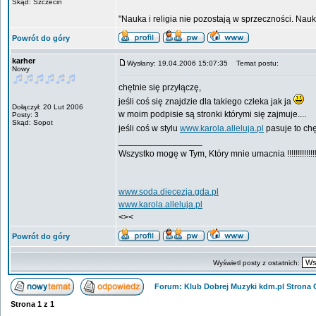
Skąd: Szczecin
"Nauka i religia nie pozostają w sprzeczności. Nauk
Powrót do góry
karher
Wysłany: 19.04.2006 15:07:35
Temat postu:
Nowy
chętnie się przyłączę,
jeśli coś się znajdzie dla takiego człeka jak ja
Dołączył: 20 Lut 2006
w moim podpisie są stronki którymi się zajmuje....
Posty: 3
Skąd: Sopot
jeśli coś w stylu
www.karola.alleluja.pl
pasuje to ch
_________________
Wszystko mogę w Tym, Który mnie umacnia !!!!!!!!!!!!!!
www.soda.diecezja.gda.pl
www.karola.alleluja.pl
<><
Powrót do góry
Wyświetl posty z ostatnich:
Forum: Klub Dobrej Muzyki kdm.pl Strona
Strona
1
z
1