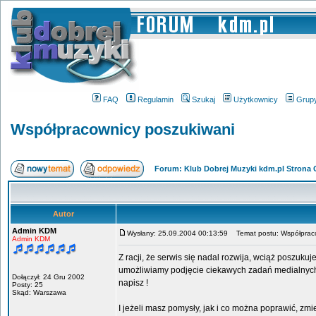
FAQ
Regulamin
Szukaj
Użytkownicy
Grup
Współpracownicy poszukiwani
Forum: Klub Dobrej Muzyki kdm.pl Strona
Autor
Admin KDM
Wysłany: 25.09.2004 00:13:59
Temat postu: Współpraco
Admin KDM
Z racji, że serwis się nadal rozwija, wciąż poszuku
umożliwiamy podjęcie ciekawych zadań medialnych 
Dołączył: 24 Gru 2002
napisz !
Posty: 25
Skąd: Warszawa
I jeżeli masz pomysły, jak i co można poprawić, zmi